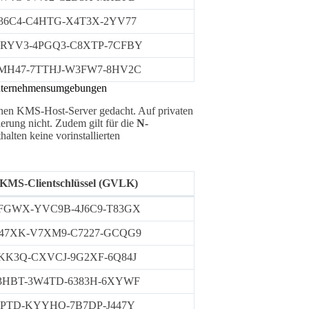
36C4-C4HTG-X4T3X-2YV77
RYV3-4PGQ3-C8XTP-7CFBY
MH47-7TTHJ-W3FW7-8HV2C
Unternehmensumgebungen
enen KMS-Host-Server gedacht. Auf privaten
erung nicht. Zudem gilt für die
N-
halten keine vorinstallierten
KMS-Clientschlüssel (GVLK)
FGWX-YVC9B-4J6C9-T83GX
47XK-V7XM9-C7227-GCQG9
KK3Q-CXVCJ-9G2XF-6Q84J
3HBT-3W4TD-6383H-6XYWF
PTD-KYYHQ-7B7DP-J447Y