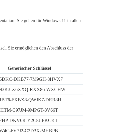
ntation. Sie gelten für Windows 11 in allen
hsel. Sie ermöglichen den Abschluss der
Generischer Schlüssel
6DKC-DKB77-7M9GH-8HVX7
M3K3-X6XXQ-RXX86-WXCHW
HBT6-FXBX8-QWJK7-DRR8H
PHTM-C97JM-9MPGT-3V66T
FHP-DKV6R-Y2C8J-PKCKT
NW4C-6V7J2-C2D3X-MHBPB