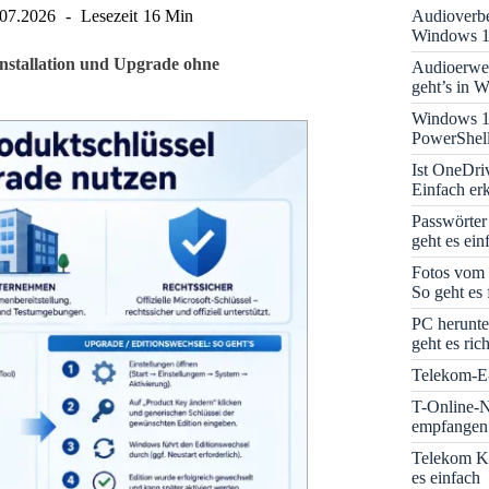
Audioverbe
.07.2026
Lesezeit
16 Min
Windows 1
nstallation und Upgrade ohne
Audioerwei
geht’s in 
Windows 1
PowerShell
Ist OneDri
Einfach erk
Passwörter
geht es ein
Fotos vom 
So geht es 
PC herunte
geht es rich
Telekom-E-
T-Online-N
empfangen:
Telekom K
es einfach