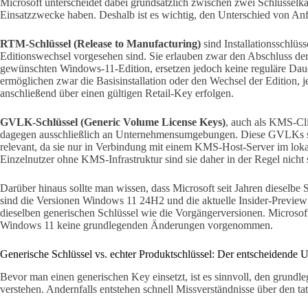
Microsoft unterscheidet dabei grundsätzlich zwischen zwei Schlüsselkat
Einsatzzwecke haben. Deshalb ist es wichtig, den Unterschied von Anf
RTM-Schlüssel (Release to Manufacturing)
sind Installationsschlüsse
Editionswechsel vorgesehen sind. Sie erlauben zwar den Abschluss der
gewünschten Windows-11-Edition, ersetzen jedoch keine reguläre Dauerl
ermöglichen zwar die Basisinstallation oder den Wechsel der Edition, 
anschließend über einen gültigen Retail-Key erfolgen.
GVLK-Schlüssel (Generic Volume License Keys)
, auch als KMS-Cli
dagegen ausschließlich an Unternehmensumgebungen. Diese GVLKs si
relevant, da sie nur in Verbindung mit einem KMS-Host-Server im loka
Einzelnutzer ohne KMS-Infrastruktur sind sie daher in der Regel nicht s
Darüber hinaus sollte man wissen, dass Microsoft seit Jahren dieselbe
sind die Versionen Windows 11 24H2 und die aktuelle Insider-Preview
dieselben generischen Schlüssel wie die Vorgängerversionen. Microsoft
Windows 11 keine grundlegenden Änderungen vorgenommen.
Generische Schlüssel vs. echter Produktschlüssel: Der entscheidende 
Bevor man einen generischen Key einsetzt, ist es sinnvoll, den grundl
verstehen. Andernfalls entstehen schnell Missverständnisse über den ta