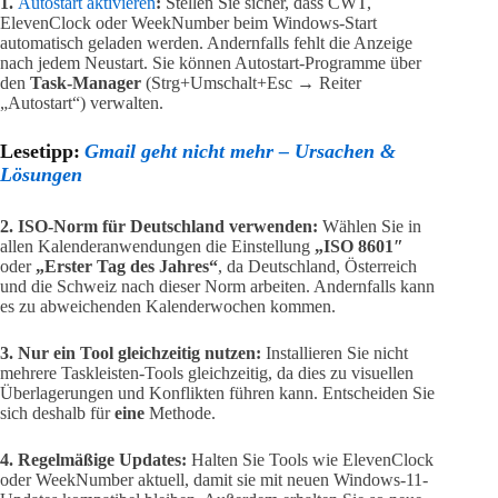
1.
Autostart aktivieren
:
Stellen Sie sicher, dass CWT,
ElevenClock oder WeekNumber beim Windows-Start
automatisch geladen werden. Andernfalls fehlt die Anzeige
nach jedem Neustart. Sie können Autostart-Programme über
den
Task-Manager
(Strg+Umschalt+Esc → Reiter
„Autostart“) verwalten.
Lesetipp:
Gmail geht nicht mehr – Ursachen &
Lösungen
2. ISO-Norm für Deutschland verwenden:
Wählen Sie in
allen Kalenderanwendungen die Einstellung
„ISO 8601″
oder
„Erster Tag des Jahres“
, da Deutschland, Österreich
und die Schweiz nach dieser Norm arbeiten. Andernfalls kann
es zu abweichenden Kalenderwochen kommen.
3. Nur ein Tool gleichzeitig nutzen:
Installieren Sie nicht
mehrere Taskleisten-Tools gleichzeitig, da dies zu visuellen
Überlagerungen und Konflikten führen kann. Entscheiden Sie
sich deshalb für
eine
Methode.
4. Regelmäßige Updates:
Halten Sie Tools wie ElevenClock
oder WeekNumber aktuell, damit sie mit neuen Windows-11-