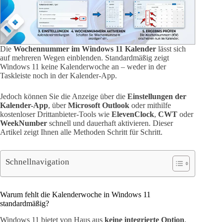
Die
Wochennummer im Windows 11 Kalender
lässt sich
auf mehreren Wegen einblenden. Standardmäßig zeigt
Windows 11 keine Kalenderwoche an – weder in der
Taskleiste noch in der Kalender-App.
Jedoch können Sie die Anzeige über die
Einstellungen der
Kalender-App
, über
Microsoft Outlook
oder mithilfe
kostenloser Drittanbieter-Tools wie
ElevenClock
,
CWT
oder
WeekNumber
schnell und dauerhaft aktivieren. Dieser
Artikel zeigt Ihnen alle Methoden Schritt für Schritt.
Schnellnavigation
Warum fehlt die Kalenderwoche in Windows 11
standardmäßig?
Windows 11 bietet von Haus aus
keine integrierte Option
,