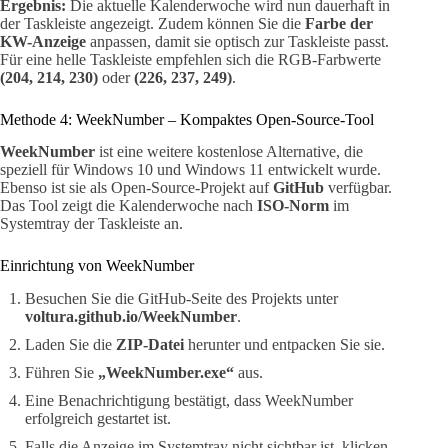
Ergebnis:
Die aktuelle Kalenderwoche wird nun dauerhaft in
der Taskleiste angezeigt. Zudem können Sie die
Farbe der
KW-Anzeige
anpassen, damit sie optisch zur Taskleiste passt.
Für eine helle Taskleiste empfehlen sich die RGB-Farbwerte
(204, 214, 230)
oder
(226, 237, 249)
.
Methode 4: WeekNumber – Kompaktes Open-Source-Tool
WeekNumber
ist eine weitere kostenlose Alternative, die
speziell für Windows 10 und Windows 11 entwickelt wurde.
Ebenso ist sie als Open-Source-Projekt auf
GitHub
verfügbar.
Das Tool zeigt die Kalenderwoche nach
ISO-Norm
im
Systemtray der Taskleiste an.
Einrichtung von WeekNumber
Besuchen Sie die GitHub-Seite des Projekts unter
voltura.github.io/WeekNumber
.
Laden Sie die
ZIP-Datei
herunter und entpacken Sie sie.
Führen Sie
„WeekNumber.exe“
aus.
Eine Benachrichtigung bestätigt, dass WeekNumber
erfolgreich gestartet ist.
Falls die Anzeige im Systemtray nicht sichtbar ist, klicken