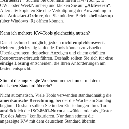
„Autostart“
. Suchen Sie dort nach Ihrem KW-Tool (z. B.
CWT oder WeekNumber) und klicken Sie auf
„Aktivieren“
.
Alternativ kopieren Sie eine Verknüpfung der Anwendung in
den
Autostart-Ordner
, den Sie mit dem Befehl
shell:startup
(über Windows+R) öffnen können.
Kann ich mehrere KW-Tools gleichzeitig nutzen?
Das ist technisch möglich, jedoch
nicht empfehlenswert
.
Mehrere gleichzeitig laufende Tools können zu visuellen
Überlagerungen, doppelten Anzeigen und einem erhöhten
Ressourcenverbrauch führen. Deshalb sollten Sie sich für
eine
einzige Lösung
entscheiden, die Ihren Anforderungen am
besten entspricht.
Stimmt die angezeigte Wochennummer immer mit dem
deutschen Standard überein?
Nicht automatisch. Viele Tools verwenden standardmäßig die
amerikanische Berechnung
, bei der die Woche am Sonntag
beginnt. Deshalb sollten Sie in den Einstellungen Ihres Tools
ausdrücklich die
ISO-8601-Norm
auswählen oder als „Erster
Tag des Jahres“ konfigurieren. Nur dann stimmt die
angezeigte KW mit dem deutschen Standard überein.