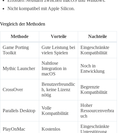
Erfordert Neustarts zwischen macOS und Windows.
Nicht kompatibel mit Apple Silicon.
Vergleich der Methoden
Methode
Vorteile
Nachteile
Game Porting
Gute Leistung bei
Eingeschränkte
Toolkit
vielen Spielen
Kompatibilität
Nahtlose
Noch in
Mythic Launcher
Integration in
Entwicklung
macOS
Benutzerfreundlic
Begrenzte
CrossOver
h, keine Lizenz
Kompatibilität
nötig
Hoher
Volle
Parallels Desktop
Ressourcenverbra
Kompatibilität
uch
Eingeschränkte
PlayOnMac
Kostenlos
Unterstützung