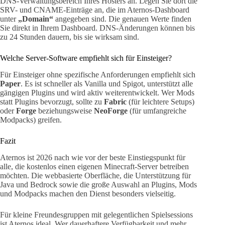
DNS-Verwaltungsbereich Ihres Hosters an. Legen Sie dort die
SRV- und CNAME-Einträge an, die im Aternos-Dashboard
unter
„Domain“
angegeben sind. Die genauen Werte finden
Sie direkt in Ihrem Dashboard. DNS-Änderungen können bis
zu 24 Stunden dauern, bis sie wirksam sind.
Welche Server-Software empfiehlt sich für Einsteiger?
Für Einsteiger ohne spezifische Anforderungen empfiehlt sich
Paper
. Es ist schneller als Vanilla und Spigot, unterstützt alle
gängigen Plugins und wird aktiv weiterentwickelt. Wer Mods
statt Plugins bevorzugt, sollte zu
Fabric
(für leichtere Setups)
oder
Forge
beziehungsweise
NeoForge
(für umfangreiche
Modpacks) greifen.
Fazit
Aternos ist 2026 nach wie vor der beste Einstiegspunkt für
alle, die kostenlos einen eigenen Minecraft-Server betreiben
möchten. Die webbasierte Oberfläche, die Unterstützung für
Java und Bedrock sowie die große Auswahl an Plugins, Mods
und Modpacks machen den Dienst besonders vielseitig.
Für kleine Freundesgruppen mit gelegentlichen Spielsessions
ist Aternos ideal. Wer dauerhaftere Verfügbarkeit und mehr