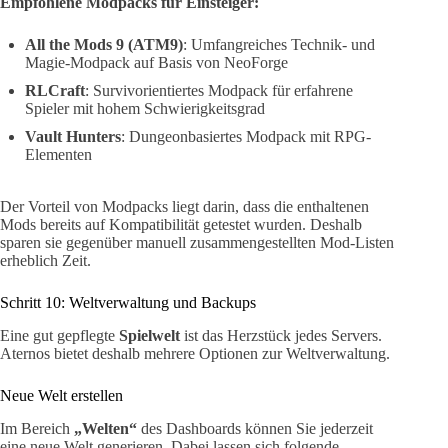
Empfohlene Modpacks für Einsteiger:
All the Mods 9 (ATM9)
: Umfangreiches Technik- und
Magie-Modpack auf Basis von NeoForge
RLCraft
: Survivorientiertes Modpack für erfahrene
Spieler mit hohem Schwierigkeitsgrad
Vault Hunters
: Dungeonbasiertes Modpack mit RPG-
Elementen
Der Vorteil von Modpacks liegt darin, dass die enthaltenen
Mods bereits auf Kompatibilität getestet wurden. Deshalb
sparen sie gegenüber manuell zusammengestellten Mod-Listen
erheblich Zeit.
Schritt 10: Weltverwaltung und Backups
Eine gut gepflegte
Spielwelt
ist das Herzstück jedes Servers.
Aternos bietet deshalb mehrere Optionen zur Weltverwaltung.
Neue Welt erstellen
Im Bereich
„Welten“
des Dashboards können Sie jederzeit
eine neue Welt generieren. Dabei lassen sich folgende