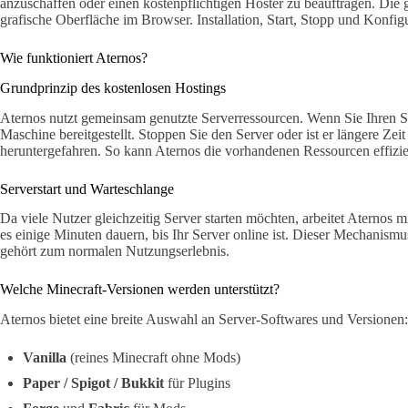
anzuschaffen oder einen kostenpflichtigen Hoster zu beauftragen. Die 
grafische Oberfläche im Browser. Installation, Start, Stopp und Konfigu
Wie funktioniert Aternos?
Grundprinzip des kostenlosen Hostings
Aternos nutzt gemeinsam genutzte Serverressourcen. Wenn Sie Ihren Ser
Maschine bereitgestellt. Stoppen Sie den Server oder ist er längere Zeit
heruntergefahren. So kann Aternos die vorhandenen Ressourcen effizien
Serverstart und Warteschlange
Da viele Nutzer gleichzeitig Server starten möchten, arbeitet Aternos 
es einige Minuten dauern, bis Ihr Server online ist. Dieser Mechanismus
gehört zum normalen Nutzungserlebnis.
Welche Minecraft-Versionen werden unterstützt?
Aternos bietet eine breite Auswahl an Server-Softwares und Versionen:
Vanilla
(reines Minecraft ohne Mods)
Paper / Spigot / Bukkit
für Plugins