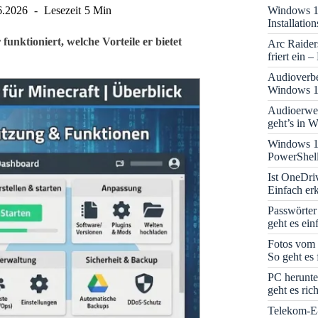
Windows 11
6.2026
Lesezeit
5 Min
Installati
funktioniert, welche Vorteile er bietet
Arc Raider
friert ein 
Audioverbe
Windows 1
Audioerwei
geht’s in 
Windows 1
PowerShell
Ist OneDri
Einfach erk
Passwörter
geht es ein
Fotos vom 
So geht es 
PC herunte
geht es rich
Telekom-E-