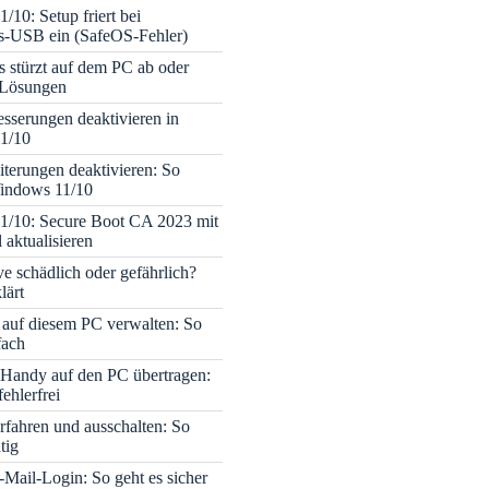
/10: Setup friert bei
ons-USB ein (SafeOS-Fehler)
s stürzt auf dem PC ab oder
– Lösungen
sserungen deaktivieren in
1/10
terungen deaktivieren: So
Windows 11/10
1/10: Secure Boot CA 2023 mit
 aktualisieren
ve schädlich oder gefährlich?
lärt
 auf diesem PC verwalten: So
fach
Handy auf den PC übertragen:
fehlerfrei
rfahren und ausschalten: So
tig
Mail-Login: So geht es sicher