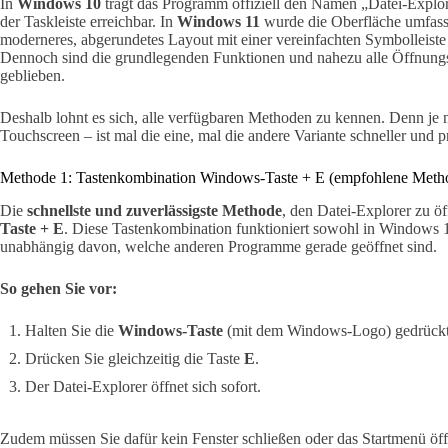
In
Windows 10
trägt das Programm offiziell den Namen „Datei-Explor
der Taskleiste erreichbar. In
Windows 11
wurde die Oberfläche umfasse
moderneres, abgerundetes Layout mit einer vereinfachten Symbolleiste
Dennoch sind die grundlegenden Funktionen und nahezu alle Öffnungs
geblieben.
Deshalb lohnt es sich, alle verfügbaren Methoden zu kennen. Denn je n
Touchscreen – ist mal die eine, mal die andere Variante schneller und pr
Methode 1: Tastenkombination Windows-Taste + E (empfohlene Meth
Die
schnellste und zuverlässigste Methode
, den Datei-Explorer zu ö
Taste + E
. Diese Tastenkombination funktioniert sowohl in Windows 1
unabhängig davon, welche anderen Programme gerade geöffnet sind.
So gehen Sie vor:
Halten Sie die
Windows-Taste
(mit dem Windows-Logo) gedrückt
Drücken Sie gleichzeitig die Taste
E
.
Der Datei-Explorer öffnet sich sofort.
Zudem müssen Sie dafür kein Fenster schließen oder das Startmenü öf