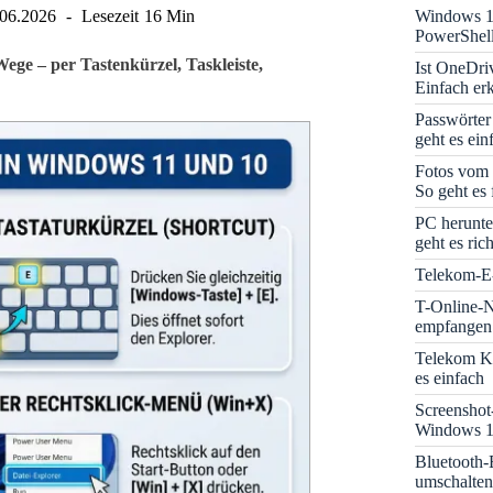
Windows 1
.06.2026
Lesezeit
16 Min
PowerShell
ege – per Tastenkürzel, Taskleiste,
Ist OneDri
Einfach erk
Passwörter
geht es ein
Fotos vom 
So geht es 
PC herunte
geht es rich
Telekom-E-
T-Online-N
empfangen:
Telekom K
es einfach
Screenshot
Windows 1
Bluetooth-
umschalten