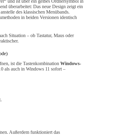
er“ und ist über ein gelbes Ordnersymbol in
nd überarbeitet: Das neue Design zeigt ein
 anstelle des klassischen Menübands.
methoden in beiden Versionen identisch
ach Situation – ob Tastatur, Maus oder
aktischer.
ode)
ffnen, ist die Tastenkombination
Windows-
0 als auch in Windows 11 sofort –
.
fnen. Außerdem funktioniert das