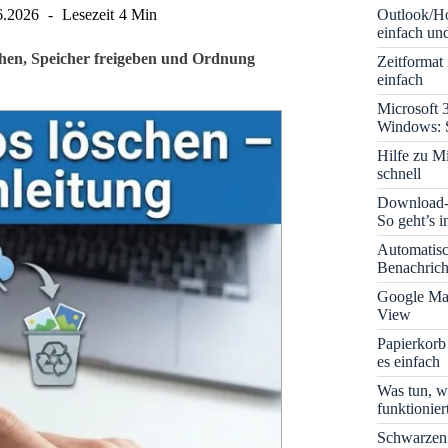
Outlook/Ho
6.2026
Lesezeit
4 Min
einfach und
schen, Speicher freigeben und Ordnung
Zeitformat
einfach
Microsoft 
Windows: S
Hilfe zu M
schnell
Download-B
So geht’s 
Automatis
Benachrich
Google Map
View
Papierkorb
es einfach
Was tun, w
funktionie
Schwarzen