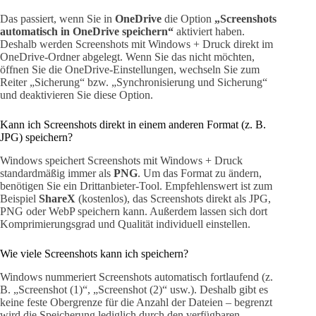
Das passiert, wenn Sie in
OneDrive
die Option
„Screenshots
automatisch in OneDrive speichern“
aktiviert haben.
Deshalb werden Screenshots mit Windows + Druck direkt im
OneDrive-Ordner abgelegt. Wenn Sie das nicht möchten,
öffnen Sie die OneDrive-Einstellungen, wechseln Sie zum
Reiter „Sicherung“ bzw. „Synchronisierung und Sicherung“
und deaktivieren Sie diese Option.
Kann ich Screenshots direkt in einem anderen Format (z. B.
JPG) speichern?
Windows speichert Screenshots mit Windows + Druck
standardmäßig immer als
PNG
. Um das Format zu ändern,
benötigen Sie ein Drittanbieter-Tool. Empfehlenswert ist zum
Beispiel
ShareX
(kostenlos), das Screenshots direkt als JPG,
PNG oder WebP speichern kann. Außerdem lassen sich dort
Komprimierungsgrad und Qualität individuell einstellen.
Wie viele Screenshots kann ich speichern?
Windows nummeriert Screenshots automatisch fortlaufend (z.
B. „Screenshot (1)“, „Screenshot (2)“ usw.). Deshalb gibt es
keine feste Obergrenze für die Anzahl der Dateien – begrenzt
wird die Speicherung lediglich durch den verfügbaren