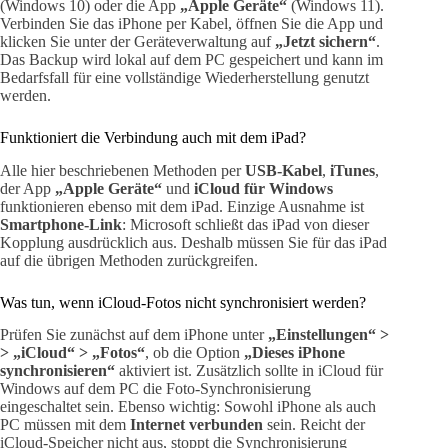
(Windows 10) oder die App
„Apple Geräte“
(Windows 11).
Verbinden Sie das iPhone per Kabel, öffnen Sie die App und
klicken Sie unter der Geräteverwaltung auf
„Jetzt sichern“
.
Das Backup wird lokal auf dem PC gespeichert und kann im
Bedarfsfall für eine vollständige Wiederherstellung genutzt
werden.
Funktioniert die Verbindung auch mit dem iPad?
Alle hier beschriebenen Methoden per
USB-Kabel
,
iTunes
,
der App
„Apple Geräte“
und
iCloud für Windows
funktionieren ebenso mit dem iPad. Einzige Ausnahme ist
Smartphone-Link
: Microsoft schließt das iPad von dieser
Kopplung ausdrücklich aus. Deshalb müssen Sie für das iPad
auf die übrigen Methoden zurückgreifen.
Was tun, wenn iCloud-Fotos nicht synchronisiert werden?
Prüfen Sie zunächst auf dem iPhone unter
„Einstellungen“ >
> „iCloud“ > „Fotos“
, ob die Option
„Dieses iPhone
synchronisieren“
aktiviert ist. Zusätzlich sollte in iCloud für
Windows auf dem PC die Foto-Synchronisierung
eingeschaltet sein. Ebenso wichtig: Sowohl iPhone als auch
PC müssen mit dem
Internet verbunden
sein. Reicht der
iCloud-Speicher nicht aus, stoppt die Synchronisierung