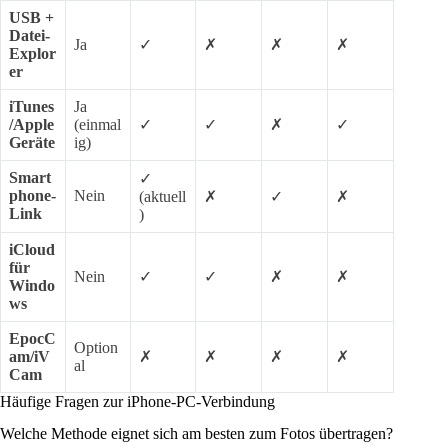
USB +
Datei-
Ja
✓
✗
✗
✗
Explor
er
iTunes
Ja
/Apple
(einmal
✓
✓
✗
✓
Geräte
ig)
Smart
✓
phone-
Nein
(aktuell
✗
✓
✗
Link
)
iCloud
für
Nein
✓
✓
✗
✗
Windo
ws
EpocC
Option
am/iV
✗
✗
✗
✗
al
Cam
Häufige Fragen zur iPhone-PC-Verbindung
Welche Methode eignet sich am besten zum Fotos übertragen?