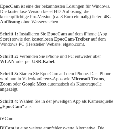
EpocCam
ist eine der bekanntesten Lösungen für Windows.
Die kostenlose Version bietet HD-Auflösung, die
kostenpflichtige Pro-Version (ca. 8 Euro einmalig) liefert
4K-
Auflösung
ohne Wasserzeichen.
Schritt 1:
Installieren Sie
EpocCam
auf dem iPhone (App
Store) sowie den kostenlosen
EpocCam-Treiber
auf dem
Windows-PC (Hersteller-Website: elgato.com).
Schritt 2:
Verbinden Sie iPhone und PC entweder über
WLAN
oder per
USB-Kabel
.
Schritt 3:
Starten Sie EpocCam auf dem iPhone. Das iPhone
wird nun in Videokonferenz-Apps wie
Microsoft Teams
,
Zoom
oder
Google Meet
automatisch als Kameraquelle
angezeigt.
Schritt 4:
Wählen Sie in der jeweiligen App als Kameraquelle
„EpocCam“
aus.
iVCam
iVCam
ist eine weitere empfehlenswerte Alternative. Die