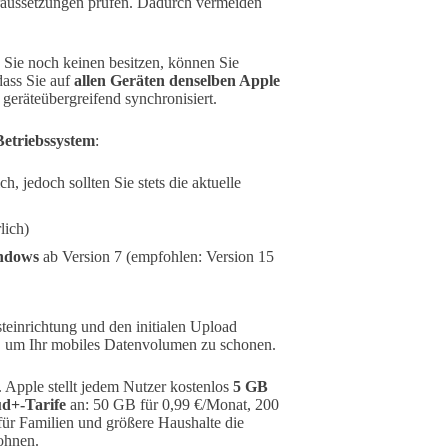
oraussetzungen prüfen. Dadurch vermeiden
s Sie noch keinen besitzen, können Sie
 dass Sie auf
allen Geräten denselben Apple
geräteübergreifend synchronisiert.
etriebssystem
:
, jedoch sollten Sie stets die aktuelle
lich)
indows
ab Version 7 (empfohlen: Version 15
steinrichtung und den initialen Upload
 um Ihr mobiles Datenvolumen zu schonen.
. Apple stellt jedem Nutzer kostenlos
5 GB
ud+-Tarife
an: 50 GB für 0,99 €/Monat, 200
für Familien und größere Haushalte die
ohnen.