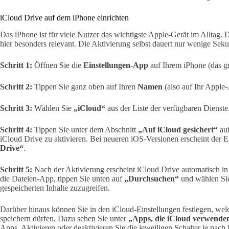
iCloud Drive auf dem iPhone einrichten
Das iPhone ist für viele Nutzer das wichtigste Apple-Gerät im Alltag. 
hier besonders relevant. Die Aktivierung selbst dauert nur wenige Sek
Schritt 1:
Öffnen Sie die
Einstellungen-App
auf Ihrem iPhone (das g
Schritt 2:
Tippen Sie ganz oben auf Ihren
Namen
(also auf Ihr Apple-
Schritt 3:
Wählen Sie
„iCloud“
aus der Liste der verfügbaren Dienste
Schritt 4:
Tippen Sie unter dem Abschnitt
„Auf iCloud gesichert“
au
iCloud Drive zu aktivieren. Bei neueren iOS-Versionen erscheint der Ei
Drive“
.
Schritt 5:
Nach der Aktivierung erscheint iCloud Drive automatisch in
die Dateien-App, tippen Sie unten auf
„Durchsuchen“
und wählen Si
gespeicherten Inhalte zuzugreifen.
Darüber hinaus können Sie in den iCloud-Einstellungen festlegen, wel
speichern dürfen. Dazu sehen Sie unter
„Apps, die iCloud verwende
Apps. Aktivieren oder deaktivieren Sie die jeweiligen Schalter je nach 