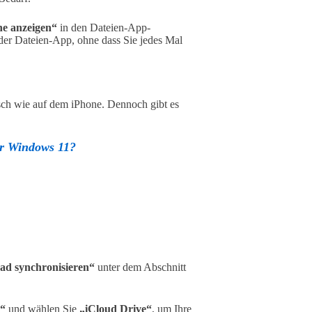
ne anzeigen“
in den Dateien-App-
 der Dateien-App, ohne dass Sie jedes Mal
isch wie auf dem iPhone. Dennoch gibt es
er Windows 11?
Pad synchronisieren“
unter dem Abschnitt
“
und wählen Sie
„iCloud Drive“
, um Ihre