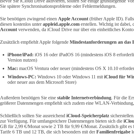
Bevor Sie iCloud Drive aktivieren, sollten Sie einige grundlegende V
Sie spätere Synchronisationsprobleme oder Fehlermeldungen.
Sie benötigen zwingend einen
Apple Account
(früher Apple ID). Fall
diesen kostenlos unter
appleid.apple.com
erstellen. Wichtig ist dabei,
Account
verwenden, da iCloud Drive nur über ein einheitliches Konto 
Zusätzlich empfiehlt Apple folgende
Mindestanforderungen an das B
iPhone/iPad:
iOS 16 oder iPadOS 16 (mindestens iOS 8 erforderlich
Version nutzen)
Mac:
macOS Ventura oder neuer (mindestens OS X 10.10 erforder
Windows-PC:
Windows 10 oder Windows 11 mit
iCloud für W
oder neuer aus dem Microsoft Store)
Außerdem benötigen Sie eine
stabile Internetverbindung
. Für die Er
größerer Datenmengen empfiehlt sich zudem eine WLAN-Verbindung,
Schließlich sollten Sie ausreichend
iCloud-Speicherplatz
sicherstellen
zur Verfügung. Für umfangreichere Datenmengen bieten sich die
iClo
GB für 2,99 €/Monat sowie 2 TB für 9,99 €/Monat. Zusätzlich gibt es 
Tarife 6 TB und 12 TB, die sich besonders mit der
Familienfreigabe
l