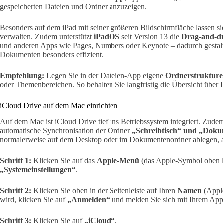
gespeicherten Dateien und Ordner anzuzeigen.
Besonders auf dem iPad mit seiner größeren Bildschirmfläche lassen s
verwalten. Zudem unterstützt
iPadOS
seit Version 13 die
Drag-and-d
und anderen Apps wie Pages, Numbers oder Keynote – dadurch gestalte
Dokumenten besonders effizient.
Empfehlung:
Legen Sie in der Dateien-App eigene
Ordnerstruktur
oder Themenbereichen. So behalten Sie langfristig die Übersicht über I
iCloud Drive auf dem Mac einrichten
Auf dem Mac ist iCloud Drive tief ins Betriebssystem integriert. Zude
automatische Synchronisation der Ordner
„Schreibtisch“ und „Dok
normalerweise auf dem Desktop oder im Dokumentenordner ablegen, au
Schritt 1:
Klicken Sie auf das
Apple-Menü
(das Apple-Symbol oben l
„Systemeinstellungen“
.
Schritt 2:
Klicken Sie oben in der Seitenleiste auf Ihren
Namen
(Apple
wird, klicken Sie auf
„Anmelden“
und melden Sie sich mit Ihrem App
Schritt 3:
Klicken Sie auf
„iCloud“
.