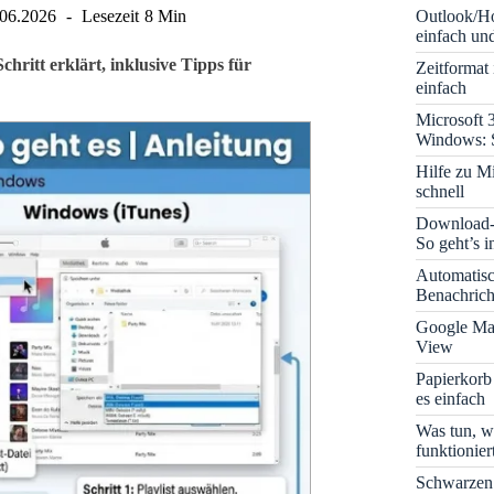
Outlook/Ho
.06.2026
Lesezeit
8 Min
einfach und
Schritt erklärt, inklusive Tipps für
Zeitformat
einfach
Microsoft 
Windows: S
Hilfe zu M
schnell
Download-B
So geht’s 
Automatis
Benachrich
Google Map
View
Papierkorb
es einfach
Was tun, w
funktionie
Schwarzen