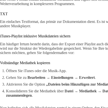
Weiterverarbeitung in komplexeren Programmen.
TXT
Ein einfaches Textformat, das primär zur Dokumentation dient. Es ist w
andere Musikplayer.
iTunes-Playlist inklusive Musikdateien sichern
Ein häufiger Irrtum besteht darin, dass der Export einer Playlist auch di
wird nur die Struktur der Wiedergabeliste gespeichert. Wenn Sie Ihre 
sichern möchten, gehen Sie folgendermaßen vor:
Vollständige Mediathek kopieren
Öffnen Sie iTunes oder die Musik-App.
Gehen Sie zu
Bearbeiten
→
Einstellungen
→
Erweitert
.
Aktivieren Sie die Option
„Dateien beim Hinzufügen zur Media
Konsolidieren Sie die Mediathek über
Datei
→
Mediathek
→
Dat
zusammenlegen
.
Nun befinden sich alle Musikdateien zentral in einem Ordner, den Sie 