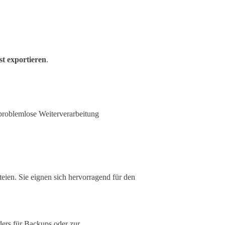
ist exportieren
.
problemlose Weiterverarbeitung
teien. Sie eignen sich hervorragend für den
ers für Backups oder zur