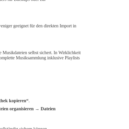
eniger geeignet für den direkten Import in
e Musikdateien selbst sichert. In Wirklichkeit
komplette Musiksammlung inklusive Playlists
thek kopieren“
.
eien organisieren
→
Dateien
vollständig sichern können.