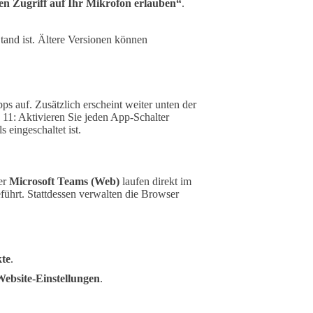
n Zugriff auf Ihr Mikrofon erlauben“
.
tand ist. Ältere Versionen können
ps auf. Zusätzlich erscheint weiter unten der
11: Aktivieren Sie jeden App-Schalter
 eingeschaltet ist.
er
Microsoft Teams (Web)
laufen direkt im
führt. Stattdessen verwalten die Browser
kte
.
ebsite-Einstellungen
.