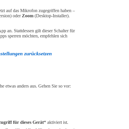
tzt auf das Mikrofon zugegriffen haben –
rsion) oder
Zoom
(Desktop-Installer).
 an. Stattdessen gilt dieser Schalter für
Apps sperren möchten, empfehlen sich
stellungen zurücksetzen
äche etwas anders aus. Gehen Sie so vor:
griff für dieses Gerät“
aktiviert ist.