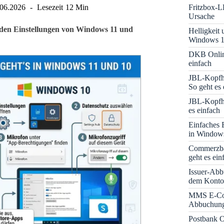
Fritzbox-L
.06.2026
Lesezeit
12 Min
Ursache
n den Einstellungen von Windows 11 und
Helligkeit
Windows 1
DKB Onlin
einfach
JBL-Kopfhö
So geht es 
JBL-Kopfhö
es einfach
Einfaches 
in Window
Commerzba
geht es ein
Issuer-Abb
dem Konto
MMS E-Co
Abbuchung 
Postbank O