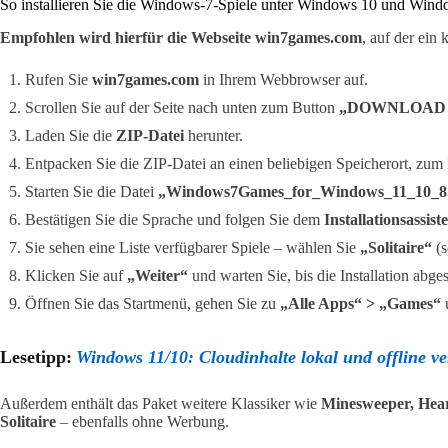
So installieren Sie die Windows-7-Spiele unter Windows 10 und Wind
Empfohlen wird hierfür die Webseite win7games.com
, auf der ein 
Rufen Sie
win7games.com
in Ihrem Webbrowser auf.
Scrollen Sie auf der Seite nach unten zum Button
„DOWNLOAD
Laden Sie die
ZIP-Datei
herunter.
Entpacken Sie die ZIP-Datei an einen beliebigen Speicherort, zum
Starten Sie die Datei
„Windows7Games_for_Windows_11_10_
Bestätigen Sie die Sprache und folgen Sie dem
Installationsassist
Sie sehen eine Liste verfügbarer Spiele – wählen Sie
„Solitaire“
(s
Klicken Sie auf
„Weiter“
und warten Sie, bis die Installation abges
Öffnen Sie das Startmenü, gehen Sie zu
„Alle Apps“ > „Games“
u
Lesetipp:
Windows 11/10: Cloudinhalte lokal und offline ve
Außerdem enthält das Paket weitere Klassiker wie
Minesweeper, Hear
Solitaire
– ebenfalls ohne Werbung.