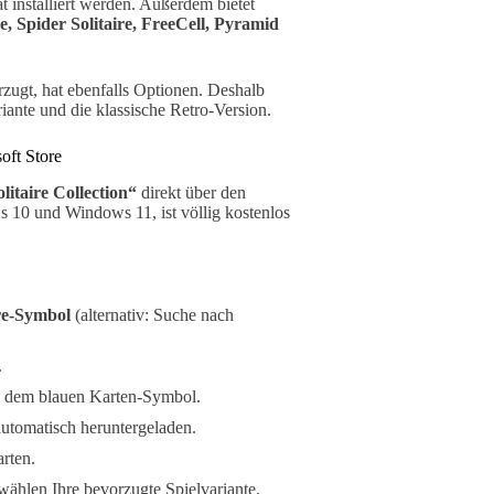
at installiert werden. Außerdem bietet
, Spider Solitaire, FreeCell, Pyramid
zugt, hat ebenfalls Optionen. Deshalb
riante und die klassische Retro-Version.
oft Store
litaire Collection“
direkt über den
s 10 und Windows 11, ist völlig kostenlos
re-Symbol
(alternativ: Suche nach
.
nd dem blauen Karten-Symbol.
automatisch heruntergeladen.
arten.
ählen Ihre bevorzugte Spielvariante.