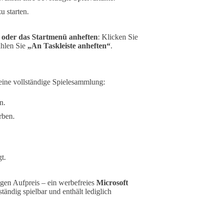
u starten.
e oder das Startmenü anheften
: Klicken Sie
ählen Sie
„An Taskleiste anheften“
.
r eine vollständige Spielesammlung:
n.
rben.
t.
gen Aufpreis – ein werbefreies
Microsoft
tändig spielbar und enthält lediglich