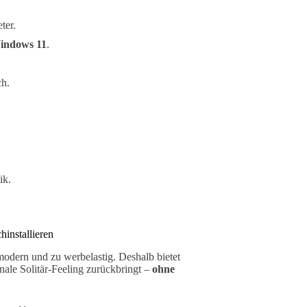
ter.
indows 11
.
ch.
ik.
installieren
 modern und zu werbelastig. Deshalb bietet
inale Solitär-Feeling zurückbringt –
ohne