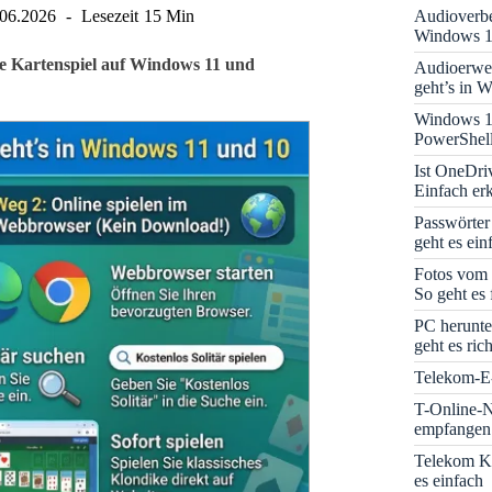
Audioverbe
.06.2026
Lesezeit
15 Min
Windows 1
sche Kartenspiel auf Windows 11 und
Audioerwei
geht’s in 
Windows 1
PowerShell
Ist OneDri
Einfach erk
Passwörter
geht es ein
Fotos vom 
So geht es 
PC herunte
geht es rich
Telekom-E-
T-Online-N
empfangen:
Telekom K
es einfach