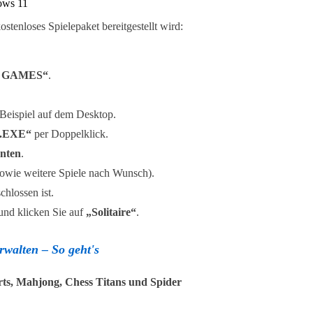
ows 11
kostenloses Spielepaket bereitgestellt wird:
 GAMES“
.
 Beispiel auf dem Desktop.
8.EXE“
per Doppelklick.
enten
.
owie weitere Spiele nach Wunsch).
chlossen ist.
nd klicken Sie auf
„Solitaire“
.
rwalten – So geht's
ts, Mahjong, Chess Titans und Spider