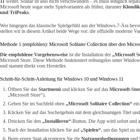
11
weiter. Solitär ist also nicht verschwunden – es muss lediglich separ
Microsoft heute sogar mehr Spielvarianten als früher, darunter
Klondike
und TriPeaks
.
Wer hingegen das klassische Spielgefühl aus der Windows-7-Ära bevor
stellen wir in diesem Artikel beide Wege vor: die offizielle moderne Va
Methode 1 (empfohlen): Microsoft Solitaire Collection über den Micros
Die empfohlene Vorgehensweise
ist die Installation der
„Microsoft So
Microsoft Store. Diese Methode funktioniert reibungslos unter Window
und stammt direkt vom Hersteller.
Schritt-für-Schritt-Anleitung für Windows 10 und Windows 11
Öffnen Sie das
Startmenü
und klicken Sie auf das
Microsoft-Sto
„Microsoft Store“).
Geben Sie im Suchfeld oben
„Microsoft Solitaire Collection“
ein
Klicken Sie auf das Suchergebnis mit dem gleichnamigen Titel u
Drücken Sie den
„Installieren“
-Button. Die App wird sofort und 
Nach der Installation klicken Sie auf
„Spielen“
, um das Spiel zu st
Beim ersten Start akzeptieren Sie die
Nutzungsbedingungen
und w