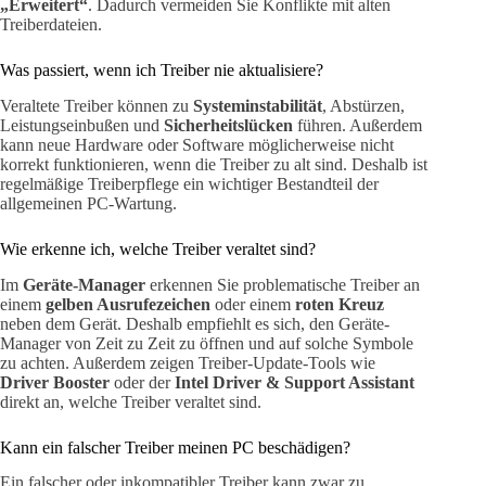
„Erweitert“
. Dadurch vermeiden Sie Konflikte mit alten
Treiberdateien.
Was passiert, wenn ich Treiber nie aktualisiere?
Veraltete Treiber können zu
Systeminstabilität
, Abstürzen,
Leistungseinbußen und
Sicherheitslücken
führen. Außerdem
kann neue Hardware oder Software möglicherweise nicht
korrekt funktionieren, wenn die Treiber zu alt sind. Deshalb ist
regelmäßige Treiberpflege ein wichtiger Bestandteil der
allgemeinen PC-Wartung.
Wie erkenne ich, welche Treiber veraltet sind?
Im
Geräte-Manager
erkennen Sie problematische Treiber an
einem
gelben Ausrufezeichen
oder einem
roten Kreuz
neben dem Gerät. Deshalb empfiehlt es sich, den Geräte-
Manager von Zeit zu Zeit zu öffnen und auf solche Symbole
zu achten. Außerdem zeigen Treiber-Update-Tools wie
Driver Booster
oder der
Intel Driver & Support Assistant
direkt an, welche Treiber veraltet sind.
Kann ein falscher Treiber meinen PC beschädigen?
Ein falscher oder inkompatibler Treiber kann zwar zu