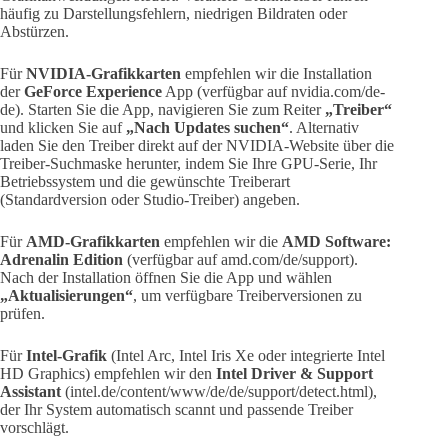
häufig zu Darstellungsfehlern, niedrigen Bildraten oder
Abstürzen.
Für
NVIDIA-Grafikkarten
empfehlen wir die Installation
der
GeForce Experience
App (verfügbar auf nvidia.com/de-
de). Starten Sie die App, navigieren Sie zum Reiter
„Treiber“
und klicken Sie auf
„Nach Updates suchen“
. Alternativ
laden Sie den Treiber direkt auf der NVIDIA-Website über die
Treiber-Suchmaske herunter, indem Sie Ihre GPU-Serie, Ihr
Betriebssystem und die gewünschte Treiberart
(Standardversion oder Studio-Treiber) angeben.
Für
AMD-Grafikkarten
empfehlen wir die
AMD Software:
Adrenalin Edition
(verfügbar auf amd.com/de/support).
Nach der Installation öffnen Sie die App und wählen
„Aktualisierungen“
, um verfügbare Treiberversionen zu
prüfen.
Für
Intel-Grafik
(Intel Arc, Intel Iris Xe oder integrierte Intel
HD Graphics) empfehlen wir den
Intel Driver & Support
Assistant
(intel.de/content/www/de/de/support/detect.html),
der Ihr System automatisch scannt und passende Treiber
vorschlägt.