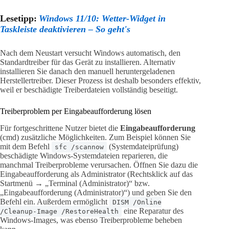
Lesetipp:
Windows 11/10: Wetter-Widget in
Taskleiste deaktivieren – So geht's
Nach dem Neustart versucht Windows automatisch, den
Standardtreiber für das Gerät zu installieren. Alternativ
installieren Sie danach den manuell heruntergeladenen
Herstellertreiber. Dieser Prozess ist deshalb besonders effektiv,
weil er beschädigte Treiberdateien vollständig beseitigt.
Treiberproblem per Eingabeaufforderung lösen
Für fortgeschrittene Nutzer bietet die
Eingabeaufforderung
(cmd) zusätzliche Möglichkeiten. Zum Beispiel können Sie
mit dem Befehl
(Systemdateiprüfung)
sfc /scannow
beschädigte Windows-Systemdateien reparieren, die
manchmal Treiberprobleme verursachen. Öffnen Sie dazu die
Eingabeaufforderung als Administrator (Rechtsklick auf das
Startmenü → „Terminal (Administrator)“ bzw.
„Eingabeaufforderung (Administrator)“) und geben Sie den
Befehl ein. Außerdem ermöglicht
DISM /Online
eine Reparatur des
/Cleanup-Image /RestoreHealth
Windows-Images, was ebenso Treiberprobleme beheben