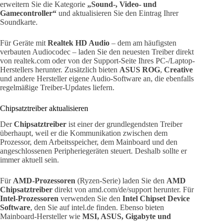
erweitern Sie die Kategorie
„Sound-, Video- und
Gamecontroller“
und aktualisieren Sie den Eintrag Ihrer
Soundkarte.
Für Geräte mit
Realtek HD Audio
– dem am häufigsten
verbauten Audiocodec – laden Sie den neuesten Treiber direkt
von realtek.com oder von der Support-Seite Ihres PC-/Laptop-
Herstellers herunter. Zusätzlich bieten
ASUS ROG
,
Creative
und andere Hersteller eigene Audio-Software an, die ebenfalls
regelmäßige Treiber-Updates liefern.
Chipsatztreiber aktualisieren
Der
Chipsatztreiber
ist einer der grundlegendsten Treiber
überhaupt, weil er die Kommunikation zwischen dem
Prozessor, dem Arbeitsspeicher, dem Mainboard und den
angeschlossenen Peripheriegeräten steuert. Deshalb sollte er
immer aktuell sein.
Für
AMD-Prozessoren
(Ryzen-Serie) laden Sie den
AMD
Chipsatztreiber
direkt von amd.com/de/support herunter. Für
Intel-Prozessoren
verwenden Sie den
Intel Chipset Device
Software
, den Sie auf intel.de finden. Ebenso bieten
Mainboard-Hersteller wie
MSI, ASUS, Gigabyte und