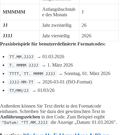
Anfangsbuchstab
MMMMM
J
e des Monats
JJ
Jahr zweistellig
26
JJJJ
Jahr vierstellig
2026
Praxisbeispiele für benutzerdefinierte Formatcodes:
→ 01.03.2026
TT.MM.JJJJ
→ 1. März 2026
T. MMMM JJJJ
→ Sonntag, 01. März 2026
TTTT, TT. MMMM JJJJ
→ 2026-03-01 (ISO-Format)
JJJJ-MM-TT
→ 01/03/26
TT/MM/JJ
Außerdem können Sie Text direkt in den Formatcode
einbauen. Schreiben Sie dazu den gewünschten Text in
Anführungszeichen
in den Code. Zum Beispiel ergibt
die Anzeige „Datum: 01.03.2026″.
"Datum: "TT.MM.JJJJ