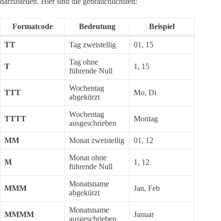
darzustellen. Hier sind die gebräuchlichsten:
Formatcode
Bedeutung
Beispiel
TT
Tag zweistellig
01, 15
Tag ohne
T
1, 15
führende Null
Wochentag
TTT
Mo, Di
abgekürzt
Wochentag
TTTT
Montag
ausgeschrieben
MM
Monat zweistellig
01, 12
Monat ohne
M
1, 12
führende Null
Monatsname
MMM
Jan, Feb
abgekürzt
Monatsname
MMMM
Januar
ausgeschrieben