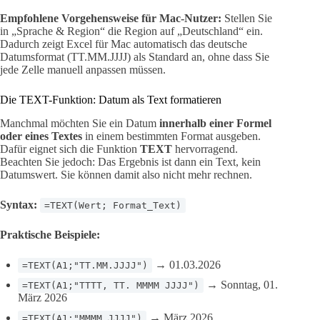
Empfohlene Vorgehensweise für Mac-Nutzer:
Stellen Sie
in „Sprache & Region“ die Region auf „Deutschland“ ein.
Dadurch zeigt Excel für Mac automatisch das deutsche
Datumsformat (TT.MM.JJJJ) als Standard an, ohne dass Sie
jede Zelle manuell anpassen müssen.
Die TEXT-Funktion: Datum als Text formatieren
Manchmal möchten Sie ein Datum
innerhalb einer Formel
oder eines Textes
in einem bestimmten Format ausgeben.
Dafür eignet sich die Funktion
TEXT
hervorragend.
Beachten Sie jedoch: Das Ergebnis ist dann ein Text, kein
Datumswert. Sie können damit also nicht mehr rechnen.
Syntax:
=TEXT(Wert; Format_Text)
Praktische Beispiele:
→ 01.03.2026
=TEXT(A1;"TT.MM.JJJJ")
→ Sonntag, 01.
=TEXT(A1;"TTTT, TT. MMMM JJJJ")
März 2026
→ März 2026
=TEXT(A1;"MMMM JJJJ")