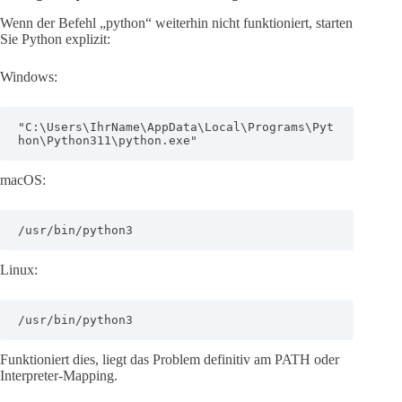
Wenn der Befehl „python“ weiterhin nicht funktioniert, starten
Sie Python explizit:
Windows:
"C:\Users\IhrName\AppData\Local\Programs\Pyt
hon\Python311\python.exe"
macOS:
/usr/bin/python3
Linux:
/usr/bin/python3
Funktioniert dies, liegt das Problem definitiv am PATH oder
Interpreter-Mapping.