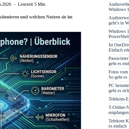
Audioverbe
6.2026
Lesezeit
5 Min
Windows 1
nktionieren und welchen Nutzen sie im
Audioerwei
geht’s in 
Windows 1
PowerShell
Ist OneDri
Einfach erk
Passwörter
geht es ein
Fotos vom 
So geht es 
PC herunte
geht es rich
Telekom-E-
T-Online-N
empfangen:
Telekom K
es einfach