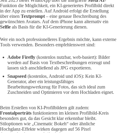
Seit 2025 bietet WhatsApp über die integrierte
Meta AI
-
Funktion die Möglichkeit, ein KI-generiertes Profilbild direkt
in der App zu erstellen. Auf Android erfolgt die Erstellung
über einen
Textprompt
– eine genaue Beschreibung des
gewünschten Avatars. Auf dem iPhone kann alternativ ein
Selfie
als Basis für die KI-Generierung dienen.
Wer ein noch professionelleres Ergebnis möchte, kann externe
Tools verwenden. Besonders empfehlenswert sind:
Adobe Firefly
(kostenlos nutzbar, web-basiert): Bilder
werden auf Basis von Textbeschreibungen erzeugt und
lassen sich anschließend als JPG exportieren.
Snapseed
(kostenlos, Android und iOS): Kein KI-
Generator, aber ein leistungsfähiges
Bearbeitungswerkzeug für Fotos, das sich ideal zum
Zuschneiden und Optimieren vor dem Hochladen eignet.
Beim Erstellen von KI-Profilbildern gilt zudem:
Frontalporträts
funktionieren im kleinen Profilbild-Kreis
besonders gut, da das Gesicht klar erkennbar bleibt.
Stiloptionen wie „Cinematic Bokeh“ oder ähnliche
Hochglanz-Effekte wirken dagegen auf 56 Pixel