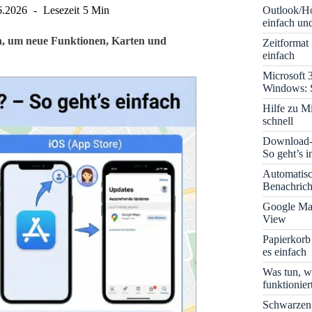
Outlook/Ho
6.2026
Lesezeit
5 Min
einfach und
ren, um neue Funktionen, Karten und
Zeitformat
einfach
Microsoft 
Windows: S
Hilfe zu M
schnell
Download-B
So geht’s 
Automatis
Benachrich
Google Map
View
Papierkorb
es einfach
Was tun, w
funktionie
Schwarzen