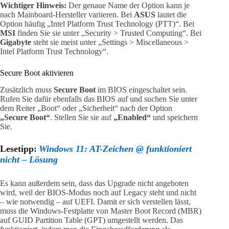
Wichtiger Hinweis:
Der genaue Name der Option kann je
nach Mainboard-Hersteller variieren. Bei
ASUS
lautet die
Option häufig „Intel Platform Trust Technology (PTT)“. Bei
MSI
finden Sie sie unter „Security > Trusted Computing“. Bei
Gigabyte
steht sie meist unter „Settings > Miscellaneous >
Intel Platform Trust Technology“.
Secure Boot aktivieren
Zusätzlich muss
Secure Boot
im BIOS eingeschaltet sein.
Rufen Sie dafür ebenfalls das BIOS auf und suchen Sie unter
dem Reiter „Boot“ oder „Sicherheit“ nach der Option
„Secure Boot“
. Stellen Sie sie auf
„Enabled“
und speichern
Sie.
Lesetipp:
Windows 11: AT-Zeichen @ funktioniert
nicht – Lösung
Es kann außerdem sein, dass das Upgrade nicht angeboten
wird, weil der BIOS-Modus noch auf Legacy steht und nicht
– wie notwendig – auf UEFI. Damit er sich verstellen lässt,
muss die Windows-Festplatte von Master Boot Record (MBR)
auf GUID Partition Table (GPT) umgestellt werden. Das