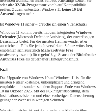
derselben technischen Basis aufbaut. Allerdings sollten Sie
sehr alte 32-Bit-Programme
vorab auf Kompatibilität
prüfen. Zudem unterstützt Windows 11
keine 16-Bit-
Anwendungen
mehr.
Ist Windows 11 sicher – brauche ich einen Virenschutz?
Windows 11 kommt bereits mit dem integrierten
Windows
Defender
(Microsoft Defender Antivirus), der zuverlässigen
Basisschutz bietet. Für die meisten Heimanwender ist er
ausreichend. Falls Sie jedoch verstärkten Schutz wünschen,
empfehlen sich zusätzlich
Malwarebytes Free
(malwarebytes.com) für regelmäßige Scans oder
Bitdefender
Antivirus Free
als dauerhafter Hintergrundschutz.
Fazit
Das Upgrade von Windows 10 auf Windows 11 ist für die
meisten Nutzer kostenlos, unkompliziert und dringend
empfohlen – besonders seit dem Support-Ende von Windows
10 im Oktober 2025. Mit der PC-Integritätsprüfung, dem
Installationsassistenten und einer vorherigen Datensicherung
gelingt der Wechsel in wenigen Schritten.
Wer sich unsicher ist, nutzt am besten die Methode über