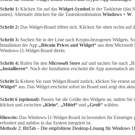
Schritt 1:
Klicken Sie auf das
Widget-Symbol
in der Taskleiste (das 
unten). Alternativ drücken Sie die Tastenkombination
Windows + W
.
Schritt 2:
Das Widget-Board öffnet sich. Klicken Sie oben rechts auf 
Schritt 3:
Suchen Sie in der Liste nach Krypto-bezogenen Widgets. Soll
Installation der App
„Bitcoin Prices and Widget“
aus dem Microsoft S
Windows-11-Widget-Board direkt.
Schritt 4:
Rufen Sie den
Microsoft Store
auf und suchen Sie nach „Bi
„Installieren“
. Nach der Installation erscheint die App automatisch a
Schritt 5:
Kehren Sie zum Widget-Board zurück, klicken Sie erneut a
Widget“
aus. Das Widget erscheint sofort im Board und zeigt den akt
Schritt 6 (optional):
Passen Sie die Größe des Widgets an, indem Sie m
klicken und zwischen
„Klein“
,
„Mittel“
und
„Groß“
wählen.
Hinweis:
Das Windows-11-Widget-Board ist besonders für Einsteiger ge
erfordert und nahtlos in das System integriert ist.
Methode 2: BitTab – Die empfohlene Desktop-Lösung für Windows 1