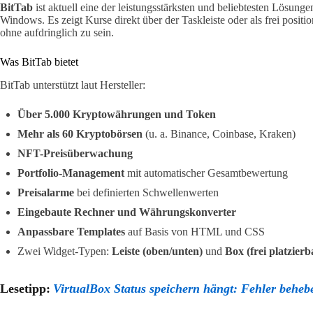
BitTab
ist aktuell eine der leistungsstärksten und beliebtesten Lösun
Windows. Es zeigt Kurse direkt über der Taskleiste oder als frei posi
ohne aufdringlich zu sein.
Was BitTab bietet
BitTab unterstützt laut Hersteller:
Über 5.000 Kryptowährungen und Token
Mehr als 60 Kryptobörsen
(u. a. Binance, Coinbase, Kraken)
NFT-Preisüberwachung
Portfolio-Management
mit automatischer Gesamtbewertung
Preisalarme
bei definierten Schwellenwerten
Eingebaute Rechner und Währungskonverter
Anpassbare Templates
auf Basis von HTML und CSS
Zwei Widget-Typen:
Leiste (oben/unten)
und
Box (frei platzierb
Lesetipp:
VirtualBox Status speichern hängt: Fehler beheb