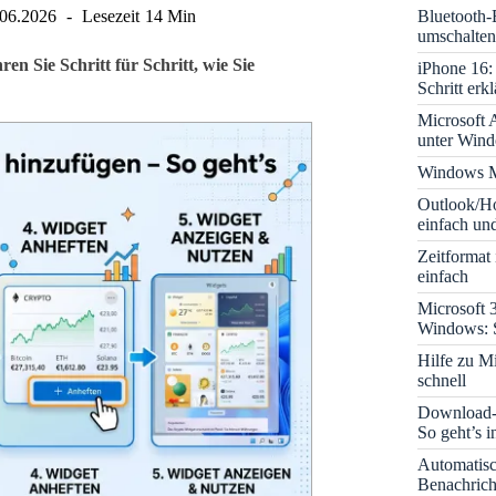
Bluetooth-
.06.2026
Lesezeit
14 Min
umschalten
n Sie Schritt für Schritt, wie Sie
iPhone 16: 
Schritt erkl
Microsoft A
unter Win
Windows M
Outlook/Ho
einfach und
Zeitformat
einfach
Microsoft 
Windows: S
Hilfe zu M
schnell
Download-B
So geht’s 
Automatis
Benachrich