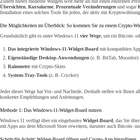
Zudem bieten moderne Widgets weit mehr als nur einen einzelnen Prei
Übersichten
,
Kursalarme
,
Prozentuale Veränderungen
und sogar
Installation eines solchen Tools für jeden, der aktiv mit Kryptowährung
Die Möglichkeiten im Überblick: So kommen Sie zu einem Crypto-Wi
Grundsätzlich gibt es unter Windows 11
vier Wege
, um ein Bitcoin- o
Das integrierte Windows-11-Widget-Board
mit kompatiblen App
Eigenständige Desktop-Anwendungen
(z. B. BitTab, Moonitor)
Rainmeter
mit Crypto-Skins
System-Tray-Tools
(z. B. Crycker)
Jeder dieser Wege hat Vor- und Nachteile. Deshalb stellen wir Ihnen al
konkreter Empfehlungen und Anleitungen.
Methode 1: Das Windows-11-Widget-Board nutzen
Windows 11 verfügt über ein eingebautes
Widget-Board
, das Sie über
mit Apps aus dem Microsoft Store erweitern, darunter auch Bitcoin- 
Schritt-für-Schritt: Widget-Board öffnen und Crypto-App hinzufügen