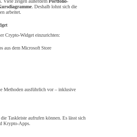
s. Viele zeigen außerdem
Portfolio-
Kursdiagramme
. Deshalb lohnt sich die
en arbeitet.
dget
der Crypto-Widget einzurichten:
s aus dem Microsoft Store
le Methoden ausführlich vor – inklusive
 die Taskleiste aufrufen können. Es lässt sich
und Krypto-Apps.