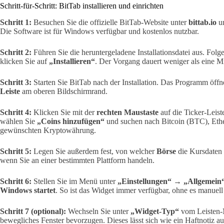
Schritt-für-Schritt: BitTab installieren und einrichten
Schritt 1:
Besuchen Sie die offizielle BitTab-Website unter
bittab.io
un
Die Software ist für Windows verfügbar und kostenlos nutzbar.
Schritt 2:
Führen Sie die heruntergeladene Installationsdatei aus. Folge
klicken Sie auf
„Installieren“
. Der Vorgang dauert weniger als eine M
Schritt 3:
Starten Sie BitTab nach der Installation. Das Programm öffne
Leiste
am oberen Bildschirmrand.
Schritt 4:
Klicken Sie mit der
rechten Maustaste
auf die Ticker-Leist
wählen Sie
„Coins hinzufügen“
und suchen nach Bitcoin (BTC), Eth
gewünschten Kryptowährung.
Schritt 5:
Legen Sie außerdem fest, von welcher
Börse
die Kursdaten 
wenn Sie an einer bestimmten Plattform handeln.
Schritt 6:
Stellen Sie im Menü unter
„Einstellungen“
→
„Allgemein
Windows startet
. So ist das Widget immer verfügbar, ohne es manuell
Schritt 7 (optional):
Wechseln Sie unter
„Widget-Typ“
vom Leisten
bewegliches Fenster bevorzugen. Dieses lässt sich wie ein Haftnotiz a