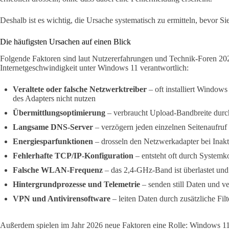
Deshalb ist es wichtig, die Ursache systematisch zu ermitteln, bevor S
Die häufigsten Ursachen auf einen Blick
Folgende Faktoren sind laut Nutzererfahrungen und Technik-Foren 202
Internetgeschwindigkeit unter Windows 11 verantwortlich:
Veraltete oder falsche Netzwerktreiber
– oft installiert Windows 
des Adapters nicht nutzen
Übermittlungsoptimierung
– verbraucht Upload-Bandbreite durch
Langsame DNS-Server
– verzögern jeden einzelnen Seitenaufruf
Energiesparfunktionen
– drosseln den Netzwerkadapter bei Inakti
Fehlerhafte TCP/IP-Konfiguration
– entsteht oft durch Systemko
Falsche WLAN-Frequenz
– das 2,4-GHz-Band ist überlastet und 
Hintergrundprozesse und Telemetrie
– senden still Daten und v
VPN und Antivirensoftware
– leiten Daten durch zusätzliche Fil
Außerdem spielen im Jahr 2026 neue Faktoren eine Rolle: Windows 11