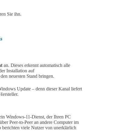
ren Sie ihn.
's
nt
an. Dieses erkennt automatisch alle
r Installation auf
 den neuesten Stand bringen.
 Windows Update – denn dieser Kanal liefert
Hersteller.
t ein Windows-11-Dienst, der Ihren PC
 über Peer-to-Peer an andere Computer im
 berichten viele Nutzer von unerklärlich