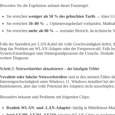
Bewerten Sie die Ergebnisse anhand dieser Faustregel:
Sie erreichen
weniger als 50 % des gebuchten Tarifs
→ klare Ur
Sie erreichen
50–80 %
→ Optimierungsbedarf vorhanden, Maßna
Sie erreichen
mehr als 80 %
→ normaler Bereich, da technische V
Falls der Speedtest per LAN-Kabel die volle Geschwindigkeit liefert,
liegt das Problem am WLAN-Adapter oder der Frequenzwahl. Falls bei
System-Einstellungen oder Hintergrundprozesse die Ursache. Deshalb is
weitere Diagnose.
Schritt 2: Netzwerktreiber aktualisieren – der häufigste Fehler
Veraltete oder falsche Netzwerktreiber
sind in den meisten Fällen di
Internetgeschwindigkeit unter Windows 11. Windows installiert bei der 
funktionieren, aber das volle Potenzial des Adapters nicht ausschöpfen.
Besonders bekannt sind Probleme mit folgenden Chips:
Realtek-WLAN- und -LAN-Adapter
: häufig in Mittelklasse-Ma
Intel AX200, AX201, AX210
: gängige WLAN-Chips in moderne