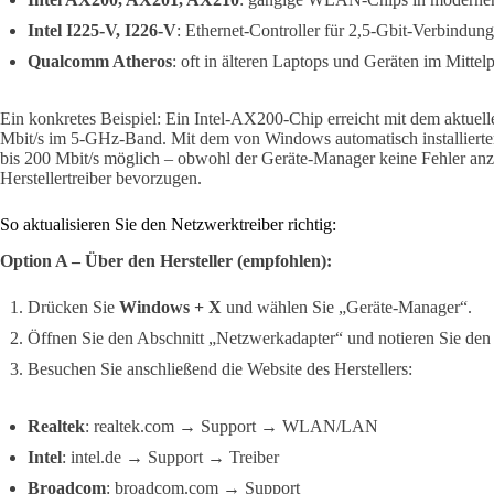
Intel I225-V, I226-V
: Ethernet-Controller für 2,5-Gbit-Verbindun
Qualcomm Atheros
: oft in älteren Laptops und Geräten im Mittel
Ein konkretes Beispiel: Ein Intel-AX200-Chip erreicht mit dem aktuell
Mbit/s im 5-GHz-Band. Mit dem von Windows automatisch installierten
bis 200 Mbit/s möglich – obwohl der Geräte-Manager keine Fehler anze
Herstellertreiber bevorzugen.
So aktualisieren Sie den Netzwerktreiber richtig:
Option A – Über den Hersteller (empfohlen):
Drücken Sie
Windows + X
und wählen Sie „Geräte-Manager“.
Öffnen Sie den Abschnitt „Netzwerkadapter“ und notieren Sie de
Besuchen Sie anschließend die Website des Herstellers:
Realtek
: realtek.com → Support → WLAN/LAN
Intel
: intel.de → Support → Treiber
Broadcom
: broadcom.com → Support