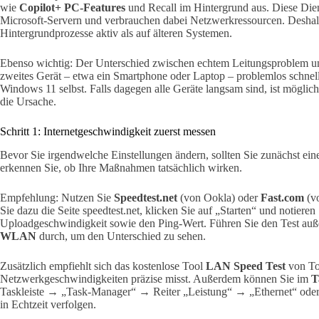
wie
Copilot+ PC-Features
und Recall im Hintergrund aus. Diese Die
Microsoft-Servern und verbrauchen dabei Netzwerkressourcen. Deshalb
Hintergrundprozesse aktiv als auf älteren Systemen.
Ebenso wichtig: Der Unterschied zwischen echtem Leitungsproblem u
zweites Gerät – etwa ein Smartphone oder Laptop – problemlos schnell s
Windows 11 selbst. Falls dagegen alle Geräte langsam sind, ist möglich
die Ursache.
Schritt 1: Internetgeschwindigkeit zuerst messen
Bevor Sie irgendwelche Einstellungen ändern, sollten Sie zunächst e
erkennen Sie, ob Ihre Maßnahmen tatsächlich wirken.
Empfehlung: Nutzen Sie
Speedtest.net
(von Ookla) oder
Fast.com
(vo
Sie dazu die Seite speedtest.net, klicken Sie auf „Starten“ und notier
Uploadgeschwindigkeit sowie den Ping-Wert. Führen Sie den Test au
WLAN
durch, um den Unterschied zu sehen.
Zusätzlich empfiehlt sich das kostenlose Tool
LAN Speed Test
von Tot
Netzwerkgeschwindigkeiten präzise misst. Außerdem können Sie im
T
Taskleiste → „Task-Manager“ → Reiter „Leistung“ → „Ethernet“ ode
in Echtzeit verfolgen.