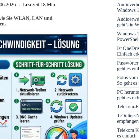
Audioverbe
.06.2026
Lesezeit
18 Min
Windows 1
, wie Sie WLAN, LAN und
Audioerwei
en.
geht’s in 
Windows 1
PowerShell
Ist OneDri
Einfach erk
Passwörter
geht es ein
Fotos vom 
So geht es 
PC herunte
geht es rich
Telekom-E-
T-Online-N
empfangen:
Telekom K
es einfach