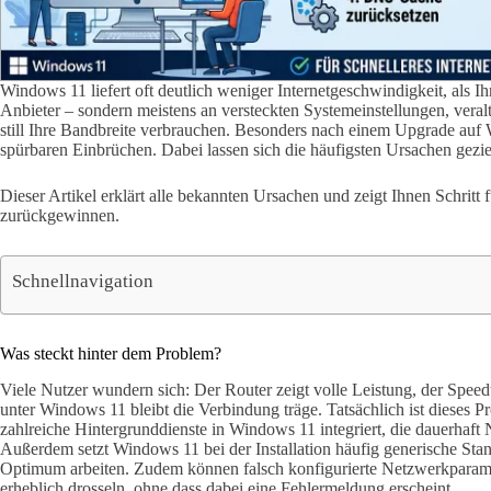
Windows 11 liefert oft deutlich weniger Internetgeschwindigkeit, als Ihr
Anbieter – sondern meistens an versteckten Systemeinstellungen, veral
still Ihre Bandbreite verbrauchen. Besonders nach einem Upgrade auf
spürbaren Einbrüchen. Dabei lassen sich die häufigsten Ursachen gezie
Dieser Artikel erklärt alle bekannten Ursachen und zeigt Ihnen Schritt 
zurückgewinnen.
Schnellnavigation
Was steckt hinter dem Problem?
Viele Nutzer wundern sich: Der Router zeigt volle Leistung, der Spee
unter Windows 11 bleibt die Verbindung träge. Tatsächlich ist dieses P
zahlreiche Hintergrunddienste in Windows 11 integriert, die dauerhaf
Außerdem setzt Windows 11 bei der Installation häufig generische Stand
Optimum arbeiten. Zudem können falsch konfigurierte Netzwerkparam
erheblich drosseln, ohne dass dabei eine Fehlermeldung erscheint.