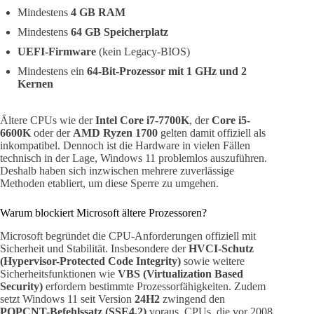
Mindestens
4 GB RAM
Mindestens
64 GB Speicherplatz
UEFI-Firmware
(kein Legacy-BIOS)
Mindestens ein
64-Bit-Prozessor mit 1 GHz und 2
Kernen
Ältere CPUs wie der
Intel Core i7-7700K
, der
Core i5-
6600K
oder der
AMD Ryzen 1700
gelten damit offiziell als
inkompatibel. Dennoch ist die Hardware in vielen Fällen
technisch in der Lage, Windows 11 problemlos auszuführen.
Deshalb haben sich inzwischen mehrere zuverlässige
Methoden etabliert, um diese Sperre zu umgehen.
Warum blockiert Microsoft ältere Prozessoren?
Microsoft begründet die CPU-Anforderungen offiziell mit
Sicherheit und Stabilität. Insbesondere der
HVCI-Schutz
(Hypervisor-Protected Code Integrity)
sowie weitere
Sicherheitsfunktionen wie
VBS (Virtualization Based
Security)
erfordern bestimmte Prozessorfähigkeiten. Zudem
setzt Windows 11 seit Version
24H2
zwingend den
POPCNT-Befehlssatz (SSE4.2)
voraus. CPUs, die vor 2008