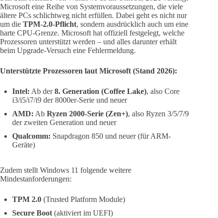
Microsoft eine Reihe von Systemvoraussetzungen, die viele
ältere PCs schlichtweg nicht erfüllen. Dabei geht es nicht nur
um die
TPM-2.0-Pflicht
, sondern ausdrücklich auch um eine
harte CPU-Grenze. Microsoft hat offiziell festgelegt, welche
Prozessoren unterstützt werden – und alles darunter erhält
beim Upgrade-Versuch eine Fehlermeldung.
Unterstützte Prozessoren laut Microsoft (Stand 2026):
Intel:
Ab der
8. Generation (Coffee Lake)
, also Core
i3/i5/i7/i9 der 8000er-Serie und neuer
AMD:
Ab
Ryzen 2000-Serie (Zen+)
, also Ryzen 3/5/7/9
der zweiten Generation und neuer
Qualcomm:
Snapdragon 850 und neuer (für ARM-
Geräte)
Zudem stellt Windows 11 folgende weitere
Mindestanforderungen:
TPM 2.0
(Trusted Platform Module)
Secure Boot
(aktiviert im UEFI)