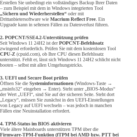
Erstellen Sie unbedingt ein vollständiges Backup Ihrer Daten
– zum Beispiel mit dem in Windows integrierten Tool
„Sichern und Wiederherstellen“
oder mit
Drittanbietersoftware wie
Macrium Reflect Free
. Ein
Upgrade kann in seltenen Fällen zu Datenverlust führen.
2. POPCNT/SSE4.2-Unterstützung prüfen
Seit Windows 11 24H2 ist der
POPCNT-Befehlssatz
zwingend erforderlich. Prüfen Sie mit dem kostenlosen Tool
CPU-Z
(cpuid.com), ob Ihre CPU diesen Befehlssatz
unterstützt. Fehlt er, lässt sich Windows 11 24H2 schlicht nicht
booten – selbst mit allen Umgehungstricks.
3. UEFI und Secure Boot prüfen
Öffnen Sie die
Systeminformationen
(Windows-Taste →
„msinfo32″ eingeben → Enter). Steht unter „BIOS-Modus“
der Wert „UEFI“, sind Sie auf der sicheren Seite. Steht dort
„Legacy“, müssen Sie zunächst in den UEFI-Einstellungen
von Legacy auf UEFI wechseln – was jedoch in manchen
Fällen eine Neuinstallation erfordert.
4. TPM-Status im BIOS aktivieren
Viele ältere Mainboards unterstützen TPM über die
Firmware-TPM-Funktion (fTPM bei AMD bzw. PTT bei