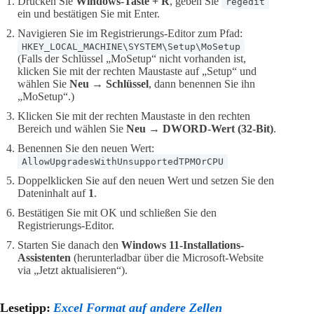
Drücken Sie
Windows-Taste + R
, geben Sie
regedit
ein und bestätigen Sie mit Enter.
Navigieren Sie im Registrierungs-Editor zum Pfad:
HKEY_LOCAL_MACHINE\SYSTEM\Setup\MoSetup
(Falls der Schlüssel „MoSetup“ nicht vorhanden ist,
klicken Sie mit der rechten Maustaste auf „Setup“ und
wählen Sie
Neu → Schlüssel
, dann benennen Sie ihn
„MoSetup“.)
Klicken Sie mit der rechten Maustaste in den rechten
Bereich und wählen Sie
Neu → DWORD-Wert (32-Bit)
.
Benennen Sie den neuen Wert:
AllowUpgradesWithUnsupportedTPMOrCPU
Doppelklicken Sie auf den neuen Wert und setzen Sie den
Dateninhalt auf
1
.
Bestätigen Sie mit OK und schließen Sie den
Registrierungs-Editor.
Starten Sie danach den
Windows 11-Installations-
Assistenten
(herunterladbar über die Microsoft-Website
via „Jetzt aktualisieren“).
Lesetipp:
Excel Format auf andere Zellen