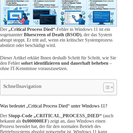
Der
„Critical Process Died“
-Fehler in Windows 11 ist ein
sogenannter
Bluescreen of Death (BSOD)
, der das System
abrupt stoppt. Er tritt auf, wenn ein kritischer Systemprozess
abstürzt oder beschädigt wird.
Dieser Artikel erklärt Ihnen deshalb Schritt für Schritt, wie Sie
den Fehler
sofort identifizieren und dauerhaft beheben
–
ohne IT-Kenntnisse vorauszusetzen.
Schnellnavigation
Was bedeutet „Critical Process Died“ unter Windows 11?
Der
Stopp-Code „CRITICAL_PROCESS_DIED“
(auch
bekannt als
0x000000EF
) zeigt an, dass Windows einen
Prozess beendet hat, der für den normalen Betrieb des
Betriebssystems absolut notwendig ist. Windows 11 kann