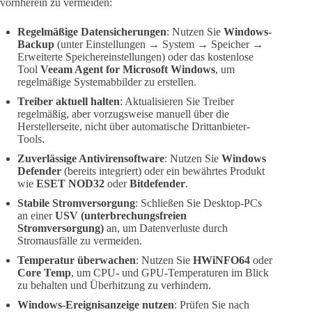
vornherein zu vermeiden:
Regelmäßige Datensicherungen
: Nutzen Sie
Windows-
Backup
(unter Einstellungen → System → Speicher →
Erweiterte Speichereinstellungen) oder das kostenlose
Tool
Veeam Agent for Microsoft Windows
, um
regelmäßige Systemabbilder zu erstellen.
Treiber aktuell halten
: Aktualisieren Sie Treiber
regelmäßig, aber vorzugsweise manuell über die
Herstellerseite, nicht über automatische Drittanbieter-
Tools.
Zuverlässige Antivirensoftware
: Nutzen Sie
Windows
Defender
(bereits integriert) oder ein bewährtes Produkt
wie
ESET NOD32
oder
Bitdefender
.
Stabile Stromversorgung
: Schließen Sie Desktop-PCs
an einer
USV (unterbrechungsfreien
Stromversorgung)
an, um Datenverluste durch
Stromausfälle zu vermeiden.
Temperatur überwachen
: Nutzen Sie
HWiNFO64
oder
Core Temp
, um CPU- und GPU-Temperaturen im Blick
zu behalten und Überhitzung zu verhindern.
Windows-Ereignisanzeige nutzen
: Prüfen Sie nach