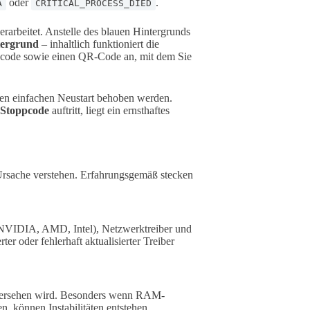
oder
.
A
CRITICAL_PROCESS_DIED
erarbeitet. Anstelle des blauen Hintergrunds
tergrund
– inhaltlich funktioniert die
pcode sowie einen QR-Code an, mit dem Sie
nen einfachen Neustart behoben werden.
 Stoppcode
auftritt, liegt ein ernsthaftes
Ursache verstehen. Erfahrungsgemäß stecken
 (NVIDIA, AMD, Intel), Netzwerktreiber und
ter oder fehlerhaft aktualisierter Treiber
 übersehen wird. Besonders wenn RAM-
, können Instabilitäten entstehen.