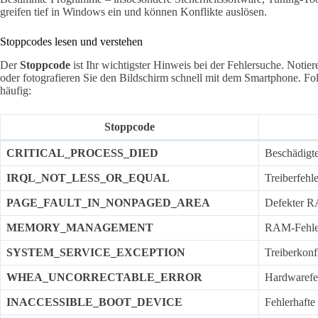
greifen tief in Windows ein und können Konflikte auslösen.
Stoppcodes lesen und verstehen
Der
Stoppcode
ist Ihr wichtigster Hinweis bei der Fehlersuche. Notier
oder fotografieren Sie den Bildschirm schnell mit dem Smartphone. 
häufig:
Stoppcode
CRITICAL_PROCESS_DIED
Beschädigte
IRQL_NOT_LESS_OR_EQUAL
Treiberfehl
PAGE_FAULT_IN_NONPAGED_AREA
Defekter RA
MEMORY_MANAGEMENT
RAM-Fehler
SYSTEM_SERVICE_EXCEPTION
Treiberkonf
WHEA_UNCORRECTABLE_ERROR
Hardwarefe
INACCESSIBLE_BOOT_DEVICE
Fehlerhafte