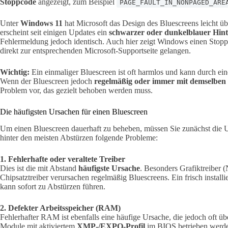
Stoppcode
angezeigt, zum Beispiel
PAGE_FAULT_IN_NONPAGED_ARE
Unter
Windows 11
hat Microsoft das Design des Bluescreens leicht üb
erscheint seit einigen Updates ein
schwarzer oder dunkelblauer Hin
Fehlermeldung jedoch identisch. Auch hier zeigt Windows einen Stop
direkt zur entsprechenden Microsoft-Supportseite gelangen.
Wichtig:
Ein einmaliger Bluescreen ist oft harmlos und kann durch ei
Wenn der Bluescreen jedoch
regelmäßig oder immer mit demselben
Problem vor, das gezielt behoben werden muss.
Die häufigsten Ursachen für einen Bluescreen
Um einen Bluescreen dauerhaft zu beheben, müssen Sie zunächst die 
hinter den meisten Abstürzen folgende Probleme:
1. Fehlerhafte oder veraltete Treiber
Dies ist die mit Abstand
häufigste Ursache
. Besonders Grafiktreiber
Chipsatztreiber verursachen regelmäßig Bluescreens. Ein frisch installier
kann sofort zu Abstürzen führen.
2. Defekter Arbeitsspeicher (RAM)
Fehlerhafter RAM ist ebenfalls eine häufige Ursache, die jedoch oft
Module mit aktiviertem
XMP-/EXPO-Profil
im BIOS betrieben werden