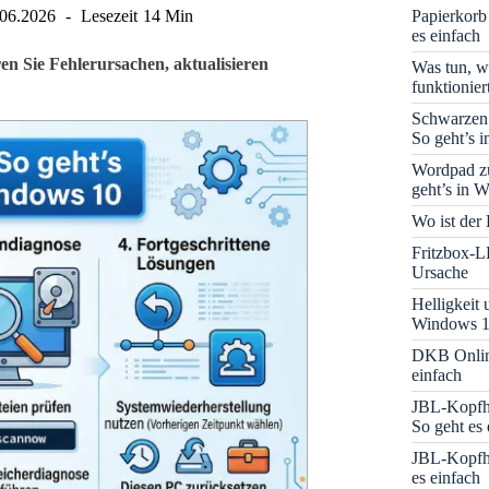
Papierkorb
.06.2026
Lesezeit
14 Min
es einfach
n Sie Fehlerursachen, aktualisieren
Was tun, w
funktionie
Schwarzen
So geht’s 
Wordpad zu
geht’s in 
Wo ist der
Fritzbox-L
Ursache
Helligkeit
Windows 1
DKB Onlin
einfach
JBL-Kopfhö
So geht es 
JBL-Kopfhö
es einfach