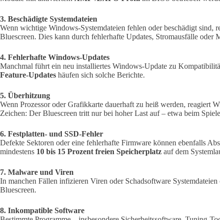
3. Beschädigte Systemdateien
Wenn wichtige Windows-Systemdateien fehlen oder beschädigt sind, re
Bluescreen. Dies kann durch fehlerhafte Updates, Stromausfälle oder 
4. Fehlerhafte Windows-Updates
Manchmal führt ein neu installiertes Windows-Update zu Kompatibilit
Feature-Updates
häufen sich solche Berichte.
5. Überhitzung
Wenn Prozessor oder Grafikkarte dauerhaft zu heiß werden, reagiert 
Zeichen: Der Bluescreen tritt nur bei hoher Last auf – etwa beim Spie
6. Festplatten- und SSD-Fehler
Defekte Sektoren oder eine fehlerhafte Firmware können ebenfalls Abs
mindestens
10 bis 15 Prozent freien Speicherplatz
auf dem Systemlau
7. Malware und Viren
In manchen Fällen infizieren Viren oder Schadsoftware Systemdateien 
Bluescreen.
8. Inkompatible Software
Bestimmte Programme – insbesondere Sicherheitssoftware, Tuning-Tool