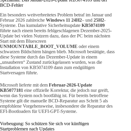
BCD-Fehler
Ein besonders weitverbreitetes Problem betraf im Januar und
Februar 2026 zahlreiche
Windows 11 24H2
– und
25H2
-
Systeme. Das kumulative Sicherheitsupdate
KB5074109
führte nach einem bereits fehlgeschlagenen Dezember-2025-
Update bei vielen Nutzern dazu, dass der PC beim nächsten
Start mit dem Bluescreen
UNMOUNTABLE_BOOT_VOLUME
oder einem
schwarzen Bildschirm hängen blieb. Microsoft bestätigte, dass
diese Systeme durch das Dezember-Update in einem
„unsauberen“ Zustand zurückgelassen wurden, was die
Installation von KB5074109 dann zum endgültigen
Startversagen führte.
Microsoft lieferte mit dem
Februar-2026-Update
KB5077181
eine offizielle Korrektur, die jedoch nur greift,
wenn das System noch bootfähig ist. Für bereits betroffene
Systeme gilt die manuelle BCD-Reparatur aus Schritt 5 als
empfohlene Vorgehensweise, insbesondere die Reparatur des
EFI-Bootloaders für UEFI-GPT-Systeme.
Vorbeugung: So schützen Sie sich vor künftigen
Startproblemen nach Updates