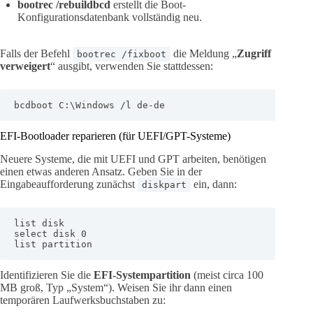
bootrec /rebuildbcd
erstellt die Boot-
Konfigurationsdatenbank vollständig neu.
Falls der Befehl
die Meldung „
Zugriff
bootrec /fixboot
verweigert
“ ausgibt, verwenden Sie stattdessen:
bcdboot C:\Windows /l de-de
EFI-Bootloader reparieren (für UEFI/GPT-Systeme)
Neuere Systeme, die mit UEFI und GPT arbeiten, benötigen
einen etwas anderen Ansatz. Geben Sie in der
Eingabeaufforderung zunächst
ein, dann:
diskpart
list disk

select disk 0

list partition
Identifizieren Sie die
EFI-Systempartition
(meist circa 100
MB groß, Typ „System“). Weisen Sie ihr dann einen
temporären Laufwerksbuchstaben zu: