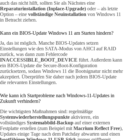
auch das nicht hilft, sollten Sie als Nächstes eine
Reparaturinstallation (Inplace-Upgrade)
oder – als letzte
Option – eine
vollständige Neuinstallation
von Windows 11
in Betracht ziehen.
Kann ein BIOS-Update Windows 11 am Starten hindern?
Ja, das ist möglich. Manche BIOS-Updates setzen
Einstellungen wie den SATA-Modus von AHCI auf RAID
zurück, was dann zum Fehlercode
INACCESSIBLE_BOOT_DEVICE
führt. Außerdem kann
ein BIOS-Update die Secure-Boot-Konfiguration
zurücksetzen, sodass Windows 11 die Bootsignatur nicht mehr
akzeptiert. Überprüfen Sie daher nach jedem BIOS-Update
die relevanten Einstellungen.
Wie kann ich Startprobleme nach Windows-11-Updates in
Zukunft verhindern?
Die wichtigsten Maßnahmen sind: regelmäßige
Systemwiederherstellungspunkte
aktivieren, ein
vollständiges
Systemabbild-Backup
auf einer externen
Festplatte erstellen (zum Beispiel mit
Macrium Reflect Free
),
Updates einige Tage nach dem Patchday abwarten und einen
bootfähigen Windows-11-USB-Stick
immer griffbereit