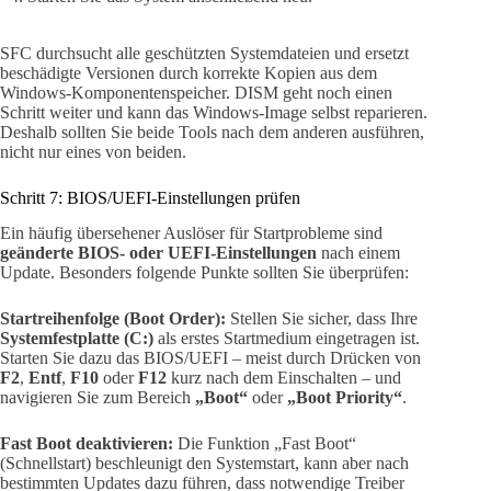
SFC durchsucht alle geschützten Systemdateien und ersetzt
beschädigte Versionen durch korrekte Kopien aus dem
Windows-Komponentenspeicher. DISM geht noch einen
Schritt weiter und kann das Windows-Image selbst reparieren.
Deshalb sollten Sie beide Tools nach dem anderen ausführen,
nicht nur eines von beiden.
Schritt 7: BIOS/UEFI-Einstellungen prüfen
Ein häufig übersehener Auslöser für Startprobleme sind
geänderte BIOS- oder UEFI-Einstellungen
nach einem
Update. Besonders folgende Punkte sollten Sie überprüfen:
Startreihenfolge (Boot Order):
Stellen Sie sicher, dass Ihre
Systemfestplatte (C:)
als erstes Startmedium eingetragen ist.
Starten Sie dazu das BIOS/UEFI – meist durch Drücken von
F2
,
Entf
,
F10
oder
F12
kurz nach dem Einschalten – und
navigieren Sie zum Bereich
„Boot“
oder
„Boot Priority“
.
Fast Boot deaktivieren:
Die Funktion „Fast Boot“
(Schnellstart) beschleunigt den Systemstart, kann aber nach
bestimmten Updates dazu führen, dass notwendige Treiber