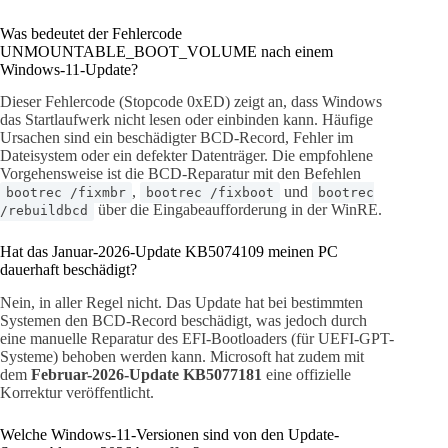
Was bedeutet der Fehlercode
UNMOUNTABLE_BOOT_VOLUME nach einem
Windows-11-Update?
Dieser Fehlercode (Stopcode 0xED) zeigt an, dass Windows
das Startlaufwerk nicht lesen oder einbinden kann. Häufige
Ursachen sind ein beschädigter BCD-Record, Fehler im
Dateisystem oder ein defekter Datenträger. Die empfohlene
Vorgehensweise ist die BCD-Reparatur mit den Befehlen
,
und
bootrec /fixmbr
bootrec /fixboot
bootrec
über die Eingabeaufforderung in der WinRE.
/rebuildbcd
Hat das Januar-2026-Update KB5074109 meinen PC
dauerhaft beschädigt?
Nein, in aller Regel nicht. Das Update hat bei bestimmten
Systemen den BCD-Record beschädigt, was jedoch durch
eine manuelle Reparatur des EFI-Bootloaders (für UEFI-GPT-
Systeme) behoben werden kann. Microsoft hat zudem mit
dem
Februar-2026-Update KB5077181
eine offizielle
Korrektur veröffentlicht.
Welche Windows-11-Versionen sind von den Update-