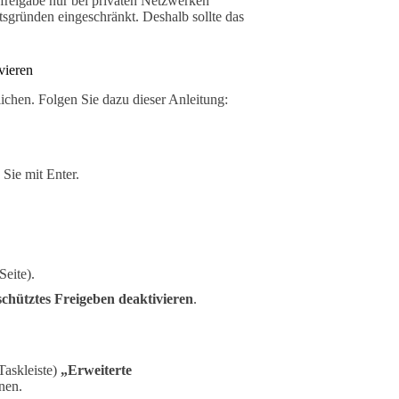
kfreigabe nur bei privaten Netzwerken
itsgründen eingeschränkt. Deshalb sollte das
vieren
lichen. Folgen Sie dazu dieser Anleitung:
 Sie mit Enter.
Seite).
hütztes Freigeben deaktivieren
.
Taskleiste)
„Erweiterte
nen.