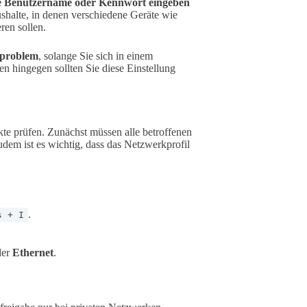
 Benutzername oder Kennwort eingeben
shalte, in denen verschiedene Geräte wie
en sollen.
sproblem
, solange Sie sich in einem
 hingegen sollten Sie diese Einstellung
kte prüfen. Zunächst müssen alle betroffenen
m ist es wichtig, dass das Netzwerkprofil
.
s + I
er
Ethernet
.