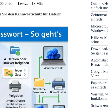
Outlook/Ho
.06.2026
Lesezeit
13 Min
einfach und
n Sie den Kennwortschutz für Dateien,
Zeitformat
einfach
Microsoft 
Windows: S
Hilfe zu M
schnell
Download-B
So geht’s 
Automatis
Benachrich
Google Map
View
Papierkorb
es einfach
Was tun, w
funktionie
Schwarzen