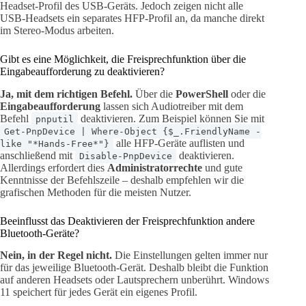
Headset-Profil des USB-Geräts. Jedoch zeigen nicht alle
USB-Headsets ein separates HFP-Profil an, da manche direkt
im Stereo-Modus arbeiten.
Gibt es eine Möglichkeit, die Freisprechfunktion über die
Eingabeaufforderung zu deaktivieren?
Ja, mit dem richtigen Befehl.
Über die
PowerShell
oder die
Eingabeaufforderung
lassen sich Audiotreiber mit dem
Befehl
deaktivieren. Zum Beispiel können Sie mit
pnputil
Get-PnpDevice | Where-Object {$_.FriendlyName -
alle HFP-Geräte auflisten und
like "*Hands-Free*"}
anschließend mit
deaktivieren.
Disable-PnpDevice
Allerdings erfordert dies
Administratorrechte
und gute
Kenntnisse der Befehlszeile – deshalb empfehlen wir die
grafischen Methoden für die meisten Nutzer.
Beeinflusst das Deaktivieren der Freisprechfunktion andere
Bluetooth-Geräte?
Nein, in der Regel nicht.
Die Einstellungen gelten immer nur
für das jeweilige Bluetooth-Gerät. Deshalb bleibt die Funktion
auf anderen Headsets oder Lautsprechern unberührt. Windows
11 speichert für jedes Gerät ein eigenes Profil.