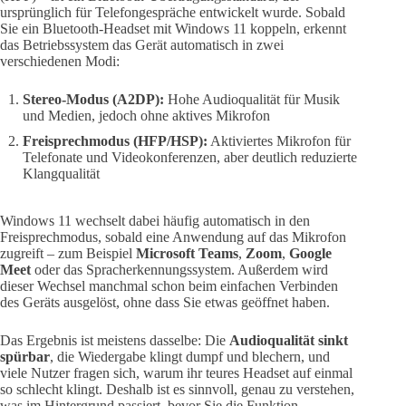
ursprünglich für Telefongespräche entwickelt wurde. Sobald
Sie ein Bluetooth-Headset mit Windows 11 koppeln, erkennt
das Betriebssystem das Gerät automatisch in zwei
verschiedenen Modi:
Stereo-Modus (A2DP):
Hohe Audioqualität für Musik
und Medien, jedoch ohne aktives Mikrofon
Freisprechmodus (HFP/HSP):
Aktiviertes Mikrofon für
Telefonate und Videokonferenzen, aber deutlich reduzierte
Klangqualität
Windows 11 wechselt dabei häufig automatisch in den
Freisprechmodus, sobald eine Anwendung auf das Mikrofon
zugreift – zum Beispiel
Microsoft Teams
,
Zoom
,
Google
Meet
oder das Spracherkennungssystem. Außerdem wird
dieser Wechsel manchmal schon beim einfachen Verbinden
des Geräts ausgelöst, ohne dass Sie etwas geöffnet haben.
Das Ergebnis ist meistens dasselbe: Die
Audioqualität sinkt
spürbar
, die Wiedergabe klingt dumpf und blechern, und
viele Nutzer fragen sich, warum ihr teures Headset auf einmal
so schlecht klingt. Deshalb ist es sinnvoll, genau zu verstehen,
was im Hintergrund passiert, bevor Sie die Funktion