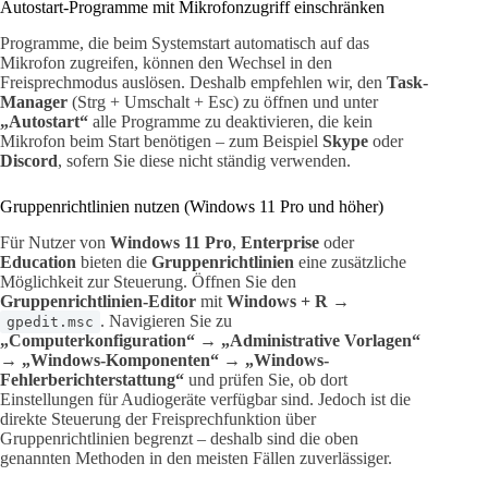
Autostart-Programme mit Mikrofonzugriff einschränken
Programme, die beim Systemstart automatisch auf das
Mikrofon zugreifen, können den Wechsel in den
Freisprechmodus auslösen. Deshalb empfehlen wir, den
Task-
Manager
(Strg + Umschalt + Esc) zu öffnen und unter
„Autostart“
alle Programme zu deaktivieren, die kein
Mikrofon beim Start benötigen – zum Beispiel
Skype
oder
Discord
, sofern Sie diese nicht ständig verwenden.
Gruppenrichtlinien nutzen (Windows 11 Pro und höher)
Für Nutzer von
Windows 11 Pro
,
Enterprise
oder
Education
bieten die
Gruppenrichtlinien
eine zusätzliche
Möglichkeit zur Steuerung. Öffnen Sie den
Gruppenrichtlinien-Editor
mit
Windows + R
→
. Navigieren Sie zu
gpedit.msc
„Computerkonfiguration“ → „Administrative Vorlagen“
→ „Windows-Komponenten“ → „Windows-
Fehlerberichterstattung“
und prüfen Sie, ob dort
Einstellungen für Audiogeräte verfügbar sind. Jedoch ist die
direkte Steuerung der Freisprechfunktion über
Gruppenrichtlinien begrenzt – deshalb sind die oben
genannten Methoden in den meisten Fällen zuverlässiger.