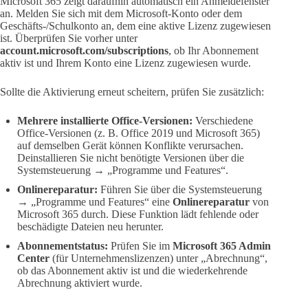
Microsoft 365 zeigt daraufhin automatisch ein Anmeldefenster
an. Melden Sie sich mit dem Microsoft-Konto oder dem
Geschäfts-/Schulkonto an, dem eine aktive Lizenz zugewiesen
ist. Überprüfen Sie vorher unter
account.microsoft.com/subscriptions
, ob Ihr Abonnement
aktiv ist und Ihrem Konto eine Lizenz zugewiesen wurde.
Sollte die Aktivierung erneut scheitern, prüfen Sie zusätzlich:
Mehrere installierte Office-Versionen:
Verschiedene
Office-Versionen (z. B. Office 2019 und Microsoft 365)
auf demselben Gerät können Konflikte verursachen.
Deinstallieren Sie nicht benötigte Versionen über die
Systemsteuerung → „Programme und Features“.
Onlinereparatur:
Führen Sie über die Systemsteuerung
→ „Programme und Features“ eine
Onlinereparatur
von
Microsoft 365 durch. Diese Funktion lädt fehlende oder
beschädigte Dateien neu herunter.
Abonnementstatus:
Prüfen Sie im
Microsoft 365 Admin
Center
(für Unternehmenslizenzen) unter „Abrechnung“,
ob das Abonnement aktiv ist und die wiederkehrende
Abrechnung aktiviert wurde.