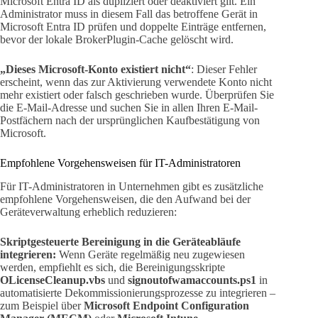
Microsoft Entra ID als dupliziert oder deaktiviert gilt. Ein
Administrator muss in diesem Fall das betroffene Gerät in
Microsoft Entra ID prüfen und doppelte Einträge entfernen,
bevor der lokale BrokerPlugin-Cache gelöscht wird.
„Dieses Microsoft-Konto existiert nicht“
: Dieser Fehler
erscheint, wenn das zur Aktivierung verwendete Konto nicht
mehr existiert oder falsch geschrieben wurde. Überprüfen Sie
die E-Mail-Adresse und suchen Sie in allen Ihren E-Mail-
Postfächern nach der ursprünglichen Kaufbestätigung von
Microsoft.
Empfohlene Vorgehensweisen für IT-Administratoren
Für IT-Administratoren in Unternehmen gibt es zusätzliche
empfohlene Vorgehensweisen, die den Aufwand bei der
Geräteverwaltung erheblich reduzieren:
Skriptgesteuerte Bereinigung in die Geräteabläufe
integrieren:
Wenn Geräte regelmäßig neu zugewiesen
werden, empfiehlt es sich, die Bereinigungsskripte
OLicenseCleanup.vbs
und
signoutofwamaccounts.ps1
in
automatisierte Dekommissionierungsprozesse zu integrieren –
zum Beispiel über
Microsoft Endpoint Configuration