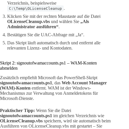
Verzeichnis, beispielsweise
.
C:\Temp\OLicenseCleanup
Klicken Sie mit der rechten Maustaste auf die Datei
OLicenseCleanup.vbs
und wählen Sie
„Als
Administrator ausführen“
.
Bestätigen Sie die UAC-Abfrage mit „Ja“.
Das Skript läuft automatisch durch und entfernt alle
relevanten Lizenz- und Kontodaten.
Skript 2: signoutofwamaccounts.ps1 – WAM-Konten
abmelden
Zusätzlich empfiehlt Microsoft das PowerShell-Skript
signoutofwamaccounts.ps1
, das
Web Account Manager
(WAM)-Konten
entfernt. WAM ist der Windows-
Mechanismus zur Verwaltung von Anmeldetokens für
Microsoft-Dienste.
Praktischer Tipp:
Wenn Sie die Datei
signoutofwamaccounts.ps1
im gleichen Verzeichnis wie
OLicenseCleanup.vbs
speichern, wird sie automatisch beim
Ausführen von OLicenseCleanup.vbs mit gestartet – Sie