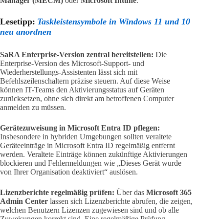
Manager (MECM)
oder
Microsoft Intune
.
Lesetipp:
Taskleistensymbole in Windows 11 und 10
neu anordnen
SaRA Enterprise-Version zentral bereitstellen:
Die
Enterprise-Version des Microsoft-Support- und
Wiederherstellungs-Assistenten lässt sich mit
Befehlszeilenschaltern präzise steuern. Auf diese Weise
können IT-Teams den Aktivierungsstatus auf Geräten
zurücksetzen, ohne sich direkt am betroffenen Computer
anmelden zu müssen.
Gerätezuweisung in Microsoft Entra ID pflegen:
Insbesondere in hybriden Umgebungen sollten veraltete
Geräteeinträge in Microsoft Entra ID regelmäßig entfernt
werden. Veraltete Einträge können zukünftige Aktivierungen
blockieren und Fehlermeldungen wie „Dieses Gerät wurde
von Ihrer Organisation deaktiviert“ auslösen.
Lizenzberichte regelmäßig prüfen:
Über das
Microsoft 365
Admin Center
lassen sich Lizenzberichte abrufen, die zeigen,
welchen Benutzern Lizenzen zugewiesen sind und ob alle
Zuweisungen korrekt sind. Eine regelmäßige Prüfung