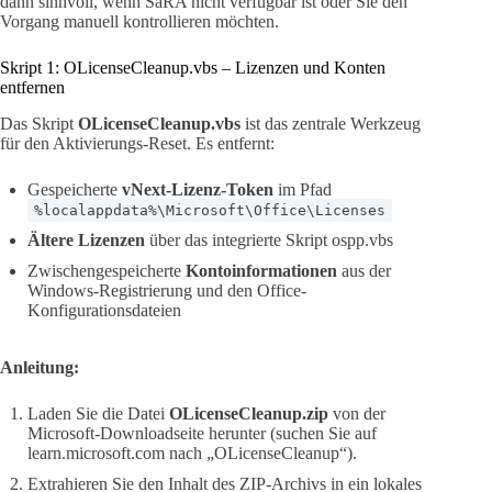
dann sinnvoll, wenn SaRA nicht verfügbar ist oder Sie den
Vorgang manuell kontrollieren möchten.
Skript 1: OLicenseCleanup.vbs – Lizenzen und Konten
entfernen
Das Skript
OLicenseCleanup.vbs
ist das zentrale Werkzeug
für den Aktivierungs-Reset. Es entfernt:
Gespeicherte
vNext-Lizenz-Token
im Pfad
%localappdata%\Microsoft\Office\Licenses
Ältere Lizenzen
über das integrierte Skript ospp.vbs
Zwischengespeicherte
Kontoinformationen
aus der
Windows-Registrierung und den Office-
Konfigurationsdateien
Anleitung:
Laden Sie die Datei
OLicenseCleanup.zip
von der
Microsoft-Downloadseite herunter (suchen Sie auf
learn.microsoft.com nach „OLicenseCleanup“).
Extrahieren Sie den Inhalt des ZIP-Archivs in ein lokales