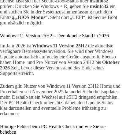
Ebenso lässt sich der Secure-Boot-Status über
msinfo32
prüfen: Drücken Sie Windows + R, geben Sie
msinfo32
ein
und suchen Sie in der Systemzusammenfassung nach dem
Eintrag
„BIOS-Modus“
. Steht dort „UEFI“, ist Secure Boot
grundsätzlich möglich.
Windows 11 Version 25H2 – Der aktuelle Stand in 2026
Im Jahr 2026 ist
Windows 11 Version 25H2
die aktuellste
verfügbare Betriebssystemversion. Sie wird über Windows
Update automatisch auf geeignete Geräte ausgerollt. Ebenso
haben Home- und Pro-Nutzer von Version 24H2 bis
Oktober
2026
Zeit, bevor dieser Versionsstand das Ende seines
Supports erreicht.
Zudem gilt: Nutzer von Windows 11 Version 23H2 Home und
Pro erhalten seit November 2025 keinerlei Sicherheitsupdates
mehr. Deshalb ist ein Wechsel auf 25H2 dringend empfohlen.
Der PC Health Check unterstützt dabei, den Update-Status
klar darzustellen und eventuelle Probleme frühzeitig zu
erkennen.
Häufige Fehler beim PC Health Check und wie Sie sie
beheben