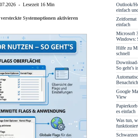
Outlook/Ho
.07.2026
Lesezeit
16 Min
einfach und
 versteckte Systemoptionen aktivieren
Zeitformat
einfach
Microsoft 
Windows: S
Hilfe zu M
schnell
Download-B
So geht’s 
Automatis
Benachrich
Google Map
View
Papierkorb
es einfach
Was tun, w
funktionie
Schwarzen