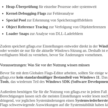
Heap-Überprüfung
für einzelne Prozesse oder systemweit
Kernel-Debugging-Flags
zur Fehleranalyse
Special Pool
zur Erkennung von Speicherzugriffsfehlern
Object Reference Tracing
zur Verfolgung von Objektreferenzen
Loader Snaps
zur Analyse von DLL-Ladefehlern
Zudem speichert gflags.exe Einstellungen entweder direkt in der
Windo
oder wendet sie nur für die aktuelle Windows-Sitzung an. Deshalb ist 
verfügbaren Modi zu verstehen, bevor Sie Änderungen vornehmen.
Voraussetzungen: Was Sie vor der Nutzung wissen müssen
Bevor Sie mit dem Globalen Flags-Editor arbeiten, sollten Sie einige w
gflags.exe
kein standardmäßiger Bestandteil von Windows 11
. Das
Tools
, das wiederum Teil des
Windows SDK (Software Development
Außerdem benötigen Sie für die Nutzung von gflags.exe in jedem Fall
Berechtigungen lassen sich die meisten Einstellungen weder lesen noc
dringend, vor jeglichen Systemänderungen einen
Systemwiederherste
Flags schwerwiegende Auswirkungen auf die Systemstabilität haben k