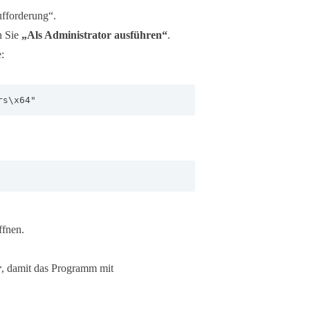
fforderung“.
n Sie
„Als Administrator ausführen“
.
:
rs\x64"
ffnen.
r
, damit das Programm mit