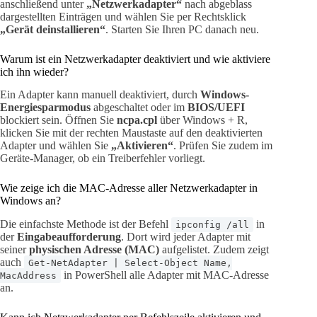
anschließend unter
„Netzwerkadapter“
nach abgeblass
dargestellten Einträgen und wählen Sie per Rechtsklick
„Gerät deinstallieren“
. Starten Sie Ihren PC danach neu.
Warum ist ein Netzwerkadapter deaktiviert und wie aktiviere
ich ihn wieder?
Ein Adapter kann manuell deaktiviert, durch
Windows-
Energiesparmodus
abgeschaltet oder im
BIOS/UEFI
blockiert sein. Öffnen Sie
ncpa.cpl
über Windows + R,
klicken Sie mit der rechten Maustaste auf den deaktivierten
Adapter und wählen Sie
„Aktivieren“
. Prüfen Sie zudem im
Geräte-Manager, ob ein Treiberfehler vorliegt.
Wie zeige ich die MAC-Adresse aller Netzwerkadapter in
Windows an?
Die einfachste Methode ist der Befehl
in
ipconfig /all
der
Eingabeaufforderung
. Dort wird jeder Adapter mit
seiner
physischen Adresse (MAC)
aufgelistet. Zudem zeigt
auch
Get-NetAdapter | Select-Object Name,
in PowerShell alle Adapter mit MAC-Adresse
MacAddress
an.