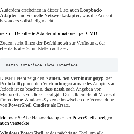
Außerdem erscheinen in dieser Liste auch
Loopback-
Adapter
und
virtuelle Netzwerkadapter
, was die Ansicht
besonders vollständig macht.
netsh – Detaillierte Adapterinformationen per CMD
Zudem steht Ihnen der Befehl
netsh
zur Verfügung, der
ebenfalls alle Schnittstellen auflistet:
netsh interface show interface
Dieser Befehl zeigt den
Namen
, den
Verbindungstyp
, den
Protokolltyp
und den
Verbindungsstatus
jedes Adapters an.
Jedoch ist zu beachten, dass
netsh
nach Angaben von
Microsoft als veraltetes Tool gilt. Deshalb empfiehlt Microsoft
für moderne Windows-Systeme inzwischen die Verwendung
von
PowerShell-Cmdlets
als Ersatz.
Methode 5: Alle Netzwerkadapter per PowerShell anzeigen –
auch versteckte
Windows PowerShell
ist das mächtigste Tool, um alle