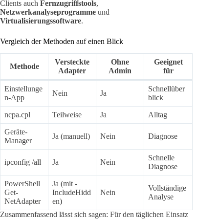
Clients auch
Fernzugriffstools
,
Netzwerkanalyseprogramme
und
Virtualisierungssoftware
.
Vergleich der Methoden auf einen Blick
Versteckte
Ohne
Geeignet
Methode
Adapter
Admin
für
Einstellunge
Schnellüber
Nein
Ja
n-App
blick
ncpa.cpl
Teilweise
Ja
Alltag
Geräte-
Ja (manuell)
Nein
Diagnose
Manager
Schnelle
ipconfig /all
Ja
Nein
Diagnose
PowerShell
Ja (mit -
Vollständige
Get-
IncludeHidd
Nein
Analyse
NetAdapter
en)
Zusammenfassend lässt sich sagen: Für den täglichen Einsatz