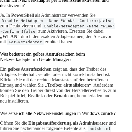
Kann ich Netzwerkadapter per Befehlszeile aktivieren und
deaktivieren?
Ja. In
PowerShell
als Administrator verwenden Sie
Disable-NetAdapter -Name "WLAN" -Confirm:$false
zum Deaktivieren und
Enable-NetAdapter -Name "WLAN"
zum Aktivieren. Ersetzen Sie dabei
-Confirm:$false
„WLAN“
durch den exakten Adapternamen, den Sie zuvor
mit
ermittelt haben.
Get-NetAdapter
Was bedeutet ein gelbes Ausrufezeichen beim
Netzwerkadapter im Geräte-Manager?
Ein
gelbes Ausrufezeichen
zeigt an, dass der Treiber des
Adapters fehlerhaft, veraltet oder nicht korrekt installiert ist.
Klicken Sie mit der rechten Maustaste auf den betroffenen
Eintrag und wählen Sie
„Treiber aktualisieren“
. Außerdem
können Sie den Treiber direkt von der Herstellerwebseite, zum
Beispiel
Intel
,
Realtek
oder
Broadcom
, herunterladen und
neu installieren.
Wie setze ich alle Netzwerkeinstellungen in Windows zurück?
Öffnen Sie die
Eingabeaufforderung als Administrator
und
führen Sie nacheinander folgende Befehle aus:
netsh int