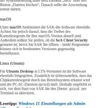
der Systemsteuerung unter dem Element „Java“ über den
Button „Dateien löschen“. Danach sollte die Anwendung
erneut starten.
macOS
Unter
macOS
funktioniert die SAK-lite-Software ebenfalls.
Achten Sie jedoch darauf, dass die Treiber des
Kartenlesegeräts für Ihre macOS-Version aktuell sind.
Außerdem sollten Sie prüfen, ob die
beA Client Security
gestartet ist, bevor Sie SAK lite öffnen – beide Programme
können sich in bestimmten Versionen gegenseitig
beeinflussen.
Linux (Ubuntu)
Für
Ubuntu Desktop
in LTS-Versionen ist die Software
ebenfalls freigegeben. Zusätzlich ist sicherzustellen, dass das
Chipkartenlesegerät durch das Betriebssystem erkannt wird
und der PC-SC-Daemon (pcscd) läuft. Deshalb empfiehlt es
sich, vor dem Start von SAK lite den Dienst
per
pcscd
Terminal zu aktivieren.
Lesetipp:
Windows 11 Einstellungen als Admin