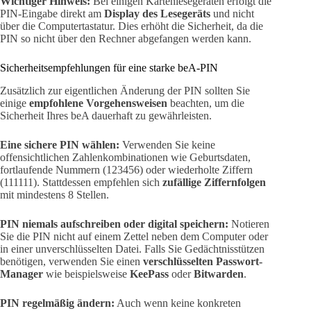
Wichtiger Hinweis:
Bei einigen Kartenlesegeräten erfolgt die
PIN-Eingabe direkt am
Display des Lesegeräts
und nicht
über die Computertastatur. Dies erhöht die Sicherheit, da die
PIN so nicht über den Rechner abgefangen werden kann.
Sicherheitsempfehlungen für eine starke beA-PIN
Zusätzlich zur eigentlichen Änderung der PIN sollten Sie
einige
empfohlene Vorgehensweisen
beachten, um die
Sicherheit Ihres beA dauerhaft zu gewährleisten.
Eine sichere PIN wählen:
Verwenden Sie keine
offensichtlichen Zahlenkombinationen wie Geburtsdaten,
fortlaufende Nummern (123456) oder wiederholte Ziffern
(111111). Stattdessen empfehlen sich
zufällige Ziffernfolgen
mit mindestens 8 Stellen.
PIN niemals aufschreiben oder digital speichern:
Notieren
Sie die PIN nicht auf einem Zettel neben dem Computer oder
in einer unverschlüsselten Datei. Falls Sie Gedächtnisstützen
benötigen, verwenden Sie einen
verschlüsselten Passwort-
Manager
wie beispielsweise
KeePass
oder
Bitwarden
.
PIN regelmäßig ändern:
Auch wenn keine konkreten