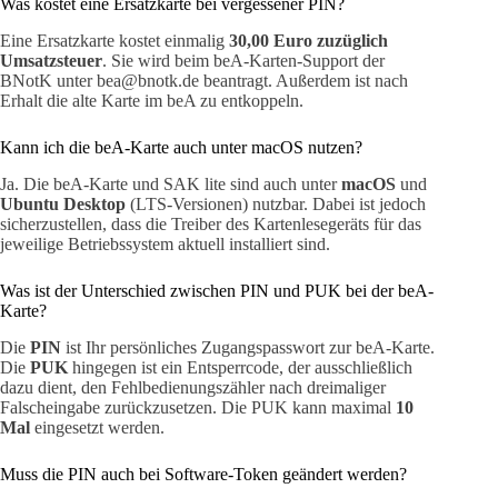
Was kostet eine Ersatzkarte bei vergessener PIN?
Eine Ersatzkarte kostet einmalig
30,00 Euro zuzüglich
Umsatzsteuer
. Sie wird beim beA-Karten-Support der
BNotK unter bea@bnotk.de beantragt. Außerdem ist nach
Erhalt die alte Karte im beA zu entkoppeln.
Kann ich die beA-Karte auch unter macOS nutzen?
Ja. Die beA-Karte und SAK lite sind auch unter
macOS
und
Ubuntu Desktop
(LTS-Versionen) nutzbar. Dabei ist jedoch
sicherzustellen, dass die Treiber des Kartenlesegeräts für das
jeweilige Betriebssystem aktuell installiert sind.
Was ist der Unterschied zwischen PIN und PUK bei der beA-
Karte?
Die
PIN
ist Ihr persönliches Zugangspasswort zur beA-Karte.
Die
PUK
hingegen ist ein Entsperrcode, der ausschließlich
dazu dient, den Fehlbedienungszähler nach dreimaliger
Falscheingabe zurückzusetzen. Die PUK kann maximal
10
Mal
eingesetzt werden.
Muss die PIN auch bei Software-Token geändert werden?