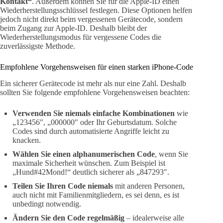
Kontakt“
. Außerdem können Sie für die Apple-ID einen
Wiederherstellungsschlüssel festlegen. Diese Optionen helfen
jedoch nicht direkt beim vergessenen Gerätecode, sondern
beim Zugang zur Apple-ID. Deshalb bleibt der
Wiederherstellungsmodus für vergessene Codes die
zuverlässigste Methode.
Empfohlene Vorgehensweisen für einen starken iPhone-Code
Ein sicherer Gerätecode ist mehr als nur eine Zahl. Deshalb
sollten Sie folgende empfohlene Vorgehensweisen beachten:
Verwenden Sie niemals einfache Kombinationen
wie
„123456″, „000000″ oder Ihr Geburtsdatum. Solche
Codes sind durch automatisierte Angriffe leicht zu
knacken.
Wählen Sie einen alphanumerischen Code
, wenn Sie
maximale Sicherheit wünschen. Zum Beispiel ist
„Hund#42Mond!“ deutlich sicherer als „847293″.
Teilen Sie Ihren Code niemals
mit anderen Personen,
auch nicht mit Familienmitgliedern, es sei denn, es ist
unbedingt notwendig.
Ändern Sie den Code regelmäßig
– idealerweise alle