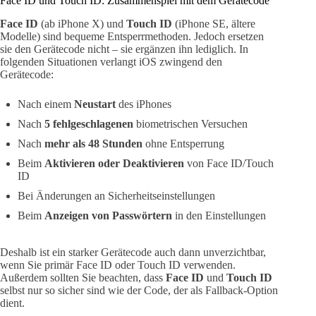
Face ID und Touch ID: Zusammenspiel mit dem Gerätecode
Face ID
(ab iPhone X) und
Touch ID
(iPhone SE, ältere
Modelle) sind bequeme Entsperrmethoden. Jedoch ersetzen
sie den Gerätecode nicht – sie ergänzen ihn lediglich. In
folgenden Situationen verlangt iOS zwingend den
Gerätecode:
Nach einem
Neustart
des iPhones
Nach
5 fehlgeschlagenen
biometrischen Versuchen
Nach
mehr als 48 Stunden
ohne Entsperrung
Beim
Aktivieren oder Deaktivieren
von Face ID/Touch
ID
Bei Änderungen an Sicherheitseinstellungen
Beim
Anzeigen von Passwörtern
in den Einstellungen
Deshalb ist ein starker Gerätecode auch dann unverzichtbar,
wenn Sie primär Face ID oder Touch ID verwenden.
Außerdem sollten Sie beachten, dass
Face ID
und
Touch ID
selbst nur so sicher sind wie der Code, der als Fallback-Option
dient.