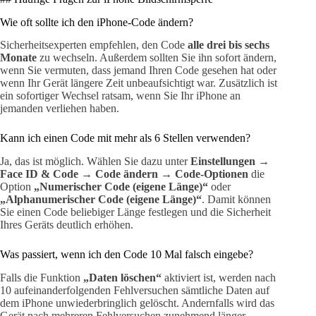
Wie oft sollte ich den iPhone-Code ändern?
Sicherheitsexperten empfehlen, den Code
alle drei bis sechs
Monate
zu wechseln. Außerdem sollten Sie ihn sofort ändern,
wenn Sie vermuten, dass jemand Ihren Code gesehen hat oder
wenn Ihr Gerät längere Zeit unbeaufsichtigt war. Zusätzlich ist
ein sofortiger Wechsel ratsam, wenn Sie Ihr iPhone an
jemanden verliehen haben.
Kann ich einen Code mit mehr als 6 Stellen verwenden?
Ja, das ist möglich. Wählen Sie dazu unter
Einstellungen →
Face ID & Code → Code ändern → Code-Optionen
die
Option
„Numerischer Code (eigene Länge)“
oder
„Alphanumerischer Code (eigene Länge)“
. Damit können
Sie einen Code beliebiger Länge festlegen und die Sicherheit
Ihres Geräts deutlich erhöhen.
Was passiert, wenn ich den Code 10 Mal falsch eingebe?
Falls die Funktion
„Daten löschen“
aktiviert ist, werden nach
10 aufeinanderfolgenden Fehlversuchen sämtliche Daten auf
dem iPhone unwiederbringlich gelöscht. Andernfalls wird das
Gerät nach mehreren Fehlversuchen zunehmend länger