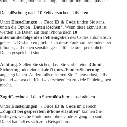
sollten Sie folgende Einstellungen überprüfen und anpassen:
Datenlöschung nach 10 Fehlversuchen aktivieren
Unter
Einstellungen → Face ID & Code
finden Sie ganz
unten die Option
„Daten löschen“
. Wenn diese aktiviert ist,
werden alle Daten auf dem iPhone nach
10
aufeinanderfolgenden Fehleingaben
des Codes automatisch
gelöscht. Deshalb empfiehlt sich diese Funktion besonders bei
iPhones, auf denen sensible geschäftliche oder persönliche
Daten gespeichert sind.
Achtung
: Stellen Sie sicher, dass Sie vorher eine
iCloud-
Sicherung
oder eine lokale
iTunes-/Finder-Sicherung
angelegt haben. Andernfalls riskieren Sie Datenverlust, falls
jemand – etwa ein Kind – versehentlich zu viele Fehleingaben
macht.
Zugriffsrechte auf dem Sperrbildschirm einschränken
Unter
Einstellungen → Face ID & Code
im Bereich
„Zugriff bei gesperrtem iPhone erlauben“
können Sie
festlegen, welche Funktionen ohne Code zugänglich sind.
Dabei handelt es sich zum Beispiel um: