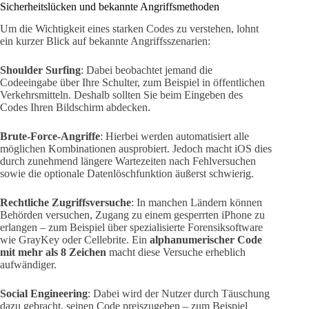
Sicherheitslücken und bekannte Angriffsmethoden
Um die Wichtigkeit eines starken Codes zu verstehen, lohnt
ein kurzer Blick auf bekannte Angriffsszenarien:
Shoulder Surfing
: Dabei beobachtet jemand die
Codeeingabe über Ihre Schulter, zum Beispiel in öffentlichen
Verkehrsmitteln. Deshalb sollten Sie beim Eingeben des
Codes Ihren Bildschirm abdecken.
Brute-Force-Angriffe
: Hierbei werden automatisiert alle
möglichen Kombinationen ausprobiert. Jedoch macht iOS dies
durch zunehmend längere Wartezeiten nach Fehlversuchen
sowie die optionale Datenlöschfunktion äußerst schwierig.
Rechtliche Zugriffsversuche
: In manchen Ländern können
Behörden versuchen, Zugang zu einem gesperrten iPhone zu
erlangen – zum Beispiel über spezialisierte Forensiksoftware
wie GrayKey oder Cellebrite. Ein
alphanumerischer Code
mit mehr als 8 Zeichen
macht diese Versuche erheblich
aufwändiger.
Social Engineering
: Dabei wird der Nutzer durch Täuschung
dazu gebracht, seinen Code preiszugeben – zum Beispiel