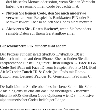
drei bis sechs Monate oder sofort, wenn Sie den Verdacht
haben, dass jemand Ihren Code beobachtet hat.
Nutzen Sie keinen Code, den Sie auch anderswo
verwenden
, zum Beispiel als Bankkarten-PIN oder E-
Mail-Passwort. Ebenso sollten Sie Codes nicht recyceln.
Aktivieren Sie „Daten löschen“
, wenn Sie besonders
sensible Daten auf Ihrem Gerät aufbewahren.
Bildschirmsperre PIN auf dem iPad ändern
Der Prozess auf dem
iPad
(iPadOS 17/iPadOS 18) ist
identisch mit dem auf dem iPhone. Ebenso finden Sie die
entsprechende Einstellung unter
Einstellungen → Face ID &
Code
(bei iPads mit Face ID, zum Beispiel iPad Pro M4, iPad
Air M2) oder
Touch ID & Code
(bei iPads mit Home-
Button, zum Beispiel iPad der 10. Generation, iPad mini 6).
Deshalb können Sie die oben beschriebene Schritt-für-Schritt-
Anleitung eins zu eins auf das iPad übertragen. Zusätzlich
bietet iPadOS dieselben Code-Optionen wie iOS – inklusive
alphanumerischer Codes beliebiger Länge.