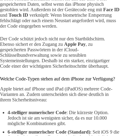
gespeicherten Daten, selbst wenn das iPhone physisch
gestohlen wird. Außerdem ist der Gerätecode eng mit
Face ID
und
Touch ID
verknüpft: Wenn biometrische Entsperrung
fehlschlägt oder nach einem Neustart angefordert wird, muss
der Code eingegeben werden.
Der Code schützt jedoch nicht nur den Startbildschirm.
Ebenso sichert er den Zugang zu
Apple Pay
, zu
gespeicherten Passwörtern in der iCloud-
Schlüsselbundverwaltung sowie zu sensiblen
Systemeinstellungen. Deshalb ist ein starker, einzigartiger
Code einer der wichtigsten Sicherheitsschritte überhaupt.
Welche Code-Typen stehen auf dem iPhone zur Verfügung?
Apple bietet auf iPhone und iPad (iPadOS) mehrere Code-
Varianten an. Zudem unterscheiden sich diese deutlich in
ihrem Sicherheitsniveau:
4-stelliger numerischer Code
: Die kürzeste Option.
Jedoch ist sie am wenigsten sicher, da es nur 10.000
mögliche Kombinationen gibt.
6-stelliger numerischer Code (Standard)
: Seit iOS 9 die