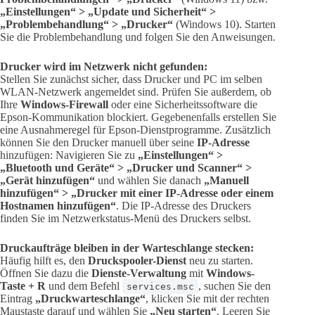
„Einstellungen“ > „Update und Sicherheit“ >
„Problembehandlung“ > „Drucker“
(Windows 10). Starten
Sie die Problembehandlung und folgen Sie den Anweisungen.
Drucker wird im Netzwerk nicht gefunden:
Stellen Sie zunächst sicher, dass Drucker und PC im selben
WLAN-Netzwerk angemeldet sind. Prüfen Sie außerdem, ob
Ihre
Windows-Firewall
oder eine Sicherheitssoftware die
Epson-Kommunikation blockiert. Gegebenenfalls erstellen Sie
eine Ausnahmeregel für Epson-Dienstprogramme. Zusätzlich
können Sie den Drucker manuell über seine
IP-Adresse
hinzufügen: Navigieren Sie zu
„Einstellungen“ >
„Bluetooth und Geräte“ > „Drucker und Scanner“ >
„Gerät hinzufügen“
und wählen Sie danach
„Manuell
hinzufügen“ > „Drucker mit einer IP-Adresse oder einem
Hostnamen hinzufügen“
. Die IP-Adresse des Druckers
finden Sie im Netzwerkstatus-Menü des Druckers selbst.
Druckaufträge bleiben in der Warteschlange stecken:
Häufig hilft es, den
Druckspooler-Dienst
neu zu starten.
Öffnen Sie dazu die
Dienste-Verwaltung
mit
Windows-
Taste + R
und dem Befehl
, suchen Sie den
services.msc
Eintrag
„Druckwarteschlange“
, klicken Sie mit der rechten
Maustaste darauf und wählen Sie
„Neu starten“
. Leeren Sie