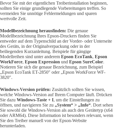
Bevor Sie mit der eigentlichen Treiberinstallation beginnen,
sollten Sie einige grundlegende Vorbereitungen treffen. So
vermeiden Sie unnötige Fehlermeldungen und sparen
wertvolle Zeit.
Modellbezeichnung herausfinden:
Die genaue
Modellbezeichnung Ihres Epson-Druckers finden Sie
entweder auf dem Typenschild an der Vorder- oder Unterseite
des Geräts, in der Originalverpackung oder in der
beiliegenden Kurzanleitung. Beispiele für gängige
Modellreihen sind unter anderem
Epson EcoTank
,
Epson
WorkForce
,
Epson Expression
und
Epson SureColor
.
Notieren Sie sich die genaue Bezeichnung, zum Beispiel
„Epson EcoTank ET-2850″ oder „Epson WorkForce WF-
3820″.
Windows-Version prüfen:
Zusätzlich sollten Sie wissen,
welche Windows-Version auf Ihrem Computer läuft. Drücken
Sie dazu
Windows-Taste + I
, um die Einstellungen zu
öffnen, und navigieren Sie zu
„System“ > „Info“
. Dort sehen
Sie sowohl die Windows-Version als auch den Gerätetyp (x64
oder ARM64). Diese Information ist besonders relevant, wenn
Sie den Treiber manuell von der Epson-Website
herunterladen.