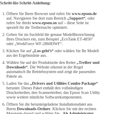
Schritt-für-Schritt-Anleitung:
Öffnen Sie Ihren Browser und rufen Sie
www.epson.de
auf. Navigieren Sie dort zum Bereich
„Support“
, oder
rufen Sie direkt
www.epson.sn
auf – diese Seite ist
speziell für die Treibersuche optimiert.
Geben Sie im Suchfeld die genaue Modellbezeichnung
Ihres Druckers ein, zum Beispiel „EcoTank ET-4850″
oder „WorkForce WF-2860DWF“.
Klicken Sie auf
„Los geht’s“
oder wählen Sie Ihr Modell
aus der Ergebnisliste aus.
Wählen Sie auf der Produktseite den Reiter
„Treiber und
Downloads“
. Die Website erkennt in der Regel
automatisch Ihr Betriebssystem und zeigt die passenden
Pakete an.
Laden Sie das
„Drivers and Utilities Combo Package“
herunter. Dieses Paket enthält den vollständigen
Druckertreiber, den Scannertreiber, das Epson Scan Utility
sowie weitere nützliche Softwarekomponenten.
Öffnen Sie die heruntergeladene Installationsdatei aus
Ihrem
Downloads-Ordner
. Klicken Sie mit der rechten
Maustaste darauf und wählen Sie
„Als Administrator