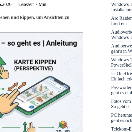
Windows 11
6.2026
Lesezeit
7 Min
Installati
drehen und kippen, um Ansichten zu
Arc Raider
friert ein 
Audioverbe
Windows 1
Audioerwei
geht’s in 
Windows 1
PowerShell
Ist OneDri
Einfach erk
Passwörter
geht es ein
Fotos vom 
So geht es 
PC herunte
geht es rich
Telekom-E-