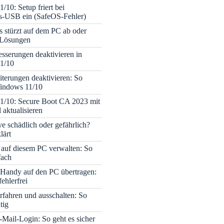
/10: Setup friert bei
ons-USB ein (SafeOS-Fehler)
s stürzt auf dem PC ab oder
– Lösungen
sserungen deaktivieren in
1/10
terungen deaktivieren: So
Windows 11/10
1/10: Secure Boot CA 2023 mit
 aktualisieren
ve schädlich oder gefährlich?
lärt
 auf diesem PC verwalten: So
fach
Handy auf den PC übertragen:
fehlerfrei
rfahren und ausschalten: So
tig
Mail-Login: So geht es sicher