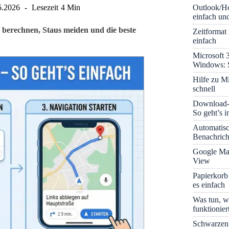
Outlook/Ho
6.2026
Lesezeit
4 Min
einfach und
 berechnen, Staus meiden und die beste
Zeitformat
einfach
Microsoft 
Windows: S
Hilfe zu M
schnell
Download-B
So geht’s 
Automatis
Benachrich
Google Map
View
Papierkorb
es einfach
Was tun, w
funktionie
Schwarzen