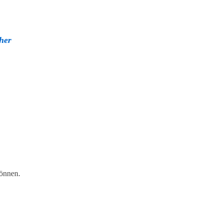
her
können.