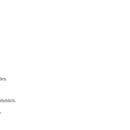
den.
rheblich.
e