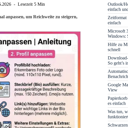
Outlook/Ho
6.2026
Lesezeit
5 Min
einfach und
mal anpassen, um Reichweite zu steigern,
Zeitformat
einfach
Microsoft 
Windows: S
Hilfe zu M
schnell
Download-B
So geht’s 
Automatis
Benachrich
Google Map
View
Papierkorb
es einfach
Was tun, w
funktionie
Schwarzen