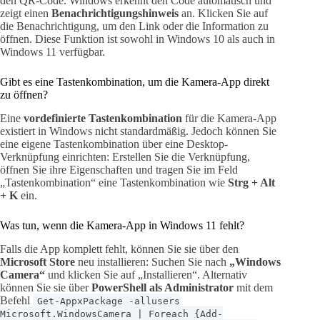
den QR-Code. Windows erkennt den Code automatisch und
zeigt einen
Benachrichtigungshinweis
an. Klicken Sie auf
die Benachrichtigung, um den Link oder die Information zu
öffnen. Diese Funktion ist sowohl in Windows 10 als auch in
Windows 11 verfügbar.
Gibt es eine Tastenkombination, um die Kamera-App direkt
zu öffnen?
Eine
vordefinierte Tastenkombination
für die Kamera-App
existiert in Windows nicht standardmäßig. Jedoch können Sie
eine eigene Tastenkombination über eine Desktop-
Verknüpfung einrichten: Erstellen Sie die Verknüpfung,
öffnen Sie ihre Eigenschaften und tragen Sie im Feld
„Tastenkombination“ eine Tastenkombination wie
Strg + Alt
+ K
ein.
Was tun, wenn die Kamera-App in Windows 11 fehlt?
Falls die App komplett fehlt, können Sie sie über den
Microsoft Store
neu installieren: Suchen Sie nach
„Windows
Camera“
und klicken Sie auf „Installieren“. Alternativ
können Sie sie über
PowerShell als Administrator
mit dem
Befehl
Get-AppxPackage -allusers
Microsoft.WindowsCamera | Foreach {Add-