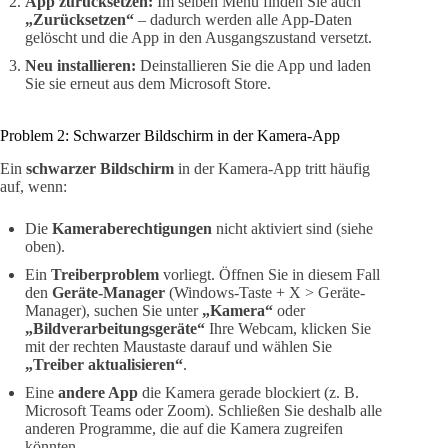
App zurücksetzen:
Im selben Menü finden Sie auch
„Zurücksetzen“
– dadurch werden alle App-Daten
gelöscht und die App in den Ausgangszustand versetzt.
Neu installieren:
Deinstallieren Sie die App und laden
Sie sie erneut aus dem Microsoft Store.
Problem 2: Schwarzer Bildschirm in der Kamera-App
Ein
schwarzer Bildschirm
in der Kamera-App tritt häufig
auf, wenn:
Die
Kameraberechtigungen
nicht aktiviert sind (siehe
oben).
Ein
Treiberproblem
vorliegt. Öffnen Sie in diesem Fall
den
Geräte-Manager
(Windows-Taste + X > Geräte-
Manager), suchen Sie unter
„Kamera“
oder
„Bildverarbeitungsgeräte“
Ihre Webcam, klicken Sie
mit der rechten Maustaste darauf und wählen Sie
„Treiber aktualisieren“
.
Eine
andere App
die Kamera gerade blockiert (z. B.
Microsoft Teams oder Zoom). Schließen Sie deshalb alle
anderen Programme, die auf die Kamera zugreifen
könnten.