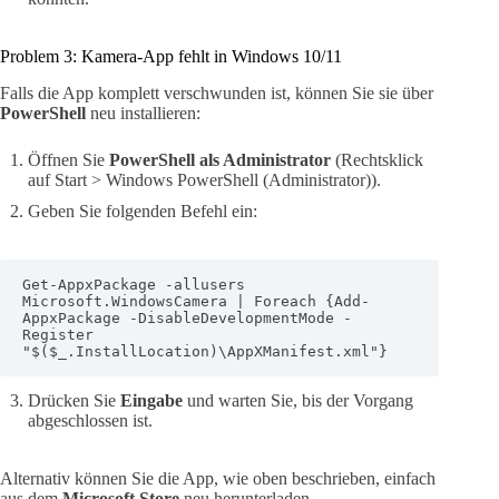
Problem 3: Kamera-App fehlt in Windows 10/11
Falls die App komplett verschwunden ist, können Sie sie über
PowerShell
neu installieren:
Öffnen Sie
PowerShell als Administrator
(Rechtsklick
auf Start > Windows PowerShell (Administrator)).
Geben Sie folgenden Befehl ein:
Get-AppxPackage -allusers 
Microsoft.WindowsCamera | Foreach {Add-
AppxPackage -DisableDevelopmentMode -
Register 
"$($_.InstallLocation)\AppXManifest.xml"}
Drücken Sie
Eingabe
und warten Sie, bis der Vorgang
abgeschlossen ist.
Alternativ können Sie die App, wie oben beschrieben, einfach
aus dem
Microsoft Store
neu herunterladen.