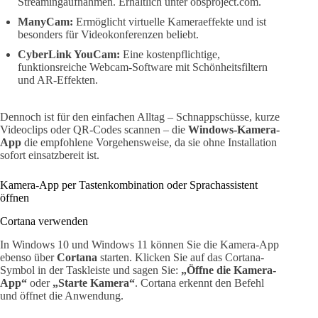
Streamingaufnahmen. Erhältlich unter obsproject.com.
ManyCam:
Ermöglicht virtuelle Kameraeffekte und ist
besonders für Videokonferenzen beliebt.
CyberLink YouCam:
Eine kostenpflichtige,
funktionsreiche Webcam-Software mit Schönheitsfiltern
und AR-Effekten.
Dennoch ist für den einfachen Alltag – Schnappschüsse, kurze
Videoclips oder QR-Codes scannen – die
Windows-Kamera-
App
die empfohlene Vorgehensweise, da sie ohne Installation
sofort einsatzbereit ist.
Kamera-App per Tastenkombination oder Sprachassistent
öffnen
Cortana verwenden
In Windows 10 und Windows 11 können Sie die Kamera-App
ebenso über
Cortana
starten. Klicken Sie auf das Cortana-
Symbol in der Taskleiste und sagen Sie:
„Öffne die Kamera-
App“
oder
„Starte Kamera“
. Cortana erkennt den Befehl
und öffnet die Anwendung.