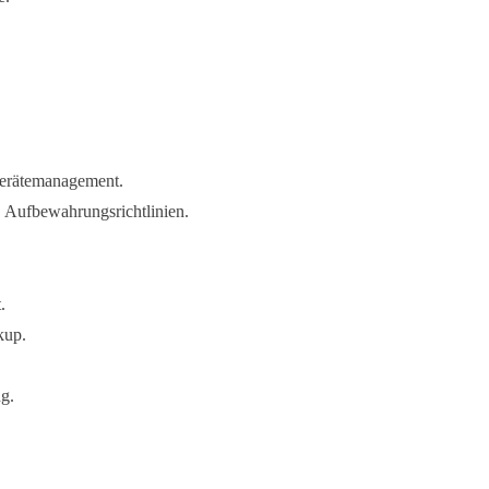
Gerätemanagement.
 Aufbewahrungsrichtlinien.
.
kup.
g.