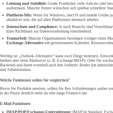
Leistung und Stabilität:
Große Postfächer, viele Add-ins oder be
ausbremsen. Manche Nutzer wünschen sich spürbar schnellere Star
Plattform-Mix:
Wenn Sie Windows, macOS und mobile Geräte paral
attraktiver sein, die auf allen Plattformen identisch arbeitet.
Datenschutz und Compliance:
Je nach Branche sind Verschlüsse
klare Richtlinien zur Datenverarbeitung entscheidend.
Teamarbeit:
Manche Organisationen benötigen weniger einen Mail
Exchange-Alternative
mit gemeinsamem Kalender, Ressourcenbuc
Wichtig ist: „Outlook-Alternative“ kann zwei Dinge bedeuten. Entwed
bleiben aber beim Mailserver (z. B. Exchange/IMAP). Oder Sie wech
Backend) und damit eventuell auch den Anbieter. Beides hat unterschi
und Administration.
Welche Funktionen sollten Sie vergleichen?
Bevor Sie Produkte ansehen, sollten Sie Ihre Anforderungen sauber sor
in der Praxis deutlich mehr als eine lange Feature-Liste.
E-Mail-Funktionen
IMAP/POP/Exchange-Unterstützung:
IMAP ist Standard, Excha