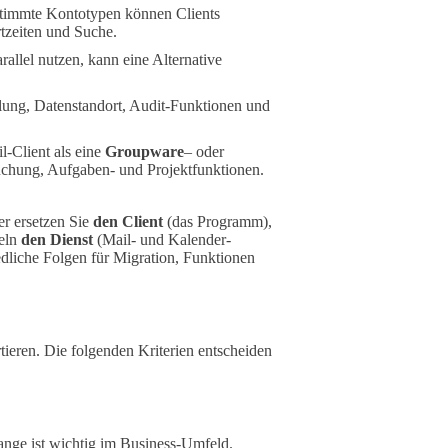
stimmte Kontotypen können Clients
tzeiten und Suche.
lel nutzen, kann eine Alternative
lung, Datenstandort, Audit-Funktionen und
-Client als eine
Groupware
– oder
hung, Aufgaben- und Projektfunktionen.
er ersetzen Sie
den Client
(das Programm),
seln
den Dienst
(Mail- und Kalender-
edliche Folgen für Migration, Funktionen
tieren. Die folgenden Kriterien entscheiden
nge ist wichtig im Business-Umfeld.