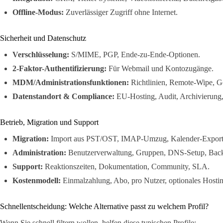
Offline-Modus:
Zuverlässiger Zugriff ohne Internet.
Sicherheit und Datenschutz
Verschlüsselung:
S/MIME, PGP, Ende-zu-Ende-Optionen.
2-Faktor-Authentifizierung:
Für Webmail und Kontozugänge.
MDM/Administrationsfunktionen:
Richtlinien, Remote-Wipe, 
Datenstandort & Compliance:
EU-Hosting, Audit, Archivierung,
Betrieb, Migration und Support
Migration:
Import aus PST/OST, IMAP-Umzug, Kalender-Export
Administration:
Benutzerverwaltung, Gruppen, DNS-Setup, Bac
Support:
Reaktionszeiten, Dokumentation, Community, SLA.
Kostenmodell:
Einmalzahlung, Abo, pro Nutzer, optionales Hostin
Schnellentscheidung: Welche Alternative passt zu welchem Profil?
Wenn Sie schnell filtern wollen, helfen diese typischen Profile: