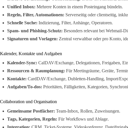
Unified Inbox:
Mehrere Konten in einem Posteingang bündeln.
Regeln, Filter, Automationen:
Serverseitig oder clientseitig, in
Schnelle Suche:
Indizierung, Filter, Anhänge, Operatoren.
Spam- und Phishing-Schutz:
Besonders relevant bei Webmail-Di
Signaturen und Vorlagen:
Zentral verwaltbar oder pro Konto, ide
Kalender, Kontakte und Aufgaben
Kalender-Sync:
CalDAV/Exchange, Delegationen, Freigaben, Ei
Ressourcen & Raumplanung:
Für Meetingräume, Geräte, Termin
Kontakte:
CardDAV/Exchange, Dubletten-Handling, Import/Expo
Aufgaben/To-dos:
Prioritäten, Fälligkeiten, Kategorien, Synchron
Collaboration und Organisation
Gemeinsame Postfächer:
Team-Inbox, Rollen, Zuweisungen.
Tags, Kategorien, Regeln:
Für Workflows und Ablage.
Integration:
CRM, Ticket-Systeme, Videokonferenz, Dateifreigab