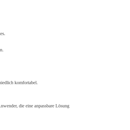
es.
n.
iedlich komfortabel.
e Anwender, die eine anpassbare Lösung