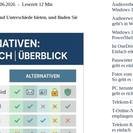
Audioverbe
.06.2026
Lesezeit
12 Min
Windows 1
nd Unterschiede bieten, und finden Sie
Audioerwei
geht’s in 
Windows 1
PowerShell
Ist OneDri
Einfach erk
Passwörter
geht es ein
Fotos vom 
So geht es 
PC herunte
geht es rich
Telekom-E-
T-Online-N
empfangen:
Telekom K
es einfach