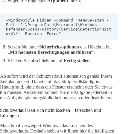
Fügen Sie folgendes
Argument
hinzu:
-WindowStyle Hidden -Command "Remove-Item -
Path 'C:\ProgramData\Microsoft\Windows 
Defender\Scans\History\Service\DetectionHist
ory\*' -Recurse -Force"
Setzen Sie unter
Sicherheitsoptionen
das Häkchen bei
„Mit höchsten Berechtigungen ausführen“
.
Klicken Sie abschließend auf
Fertig stellen
.
Ab sofort wird der Schutzverlauf automatisch gemäß Ihrem
Zeitplan geleert. Dabei läuft das Skript vollständig im
Hintergrund, ohne dass ein Fenster erscheint oder Sie etwas
tun müssen. Außerdem können Sie die Aufgabe jederzeit in
der Aufgabenplanungsbibliothek anpassen oder deaktivieren.
Schutzverlauf lässt sich nicht löschen – Ursachen und
Lösungen
Manchmal verweigert Windows das Löschen des
Schutzverlaufs. Deshalb stellen wir Ihnen hier die häufigsten