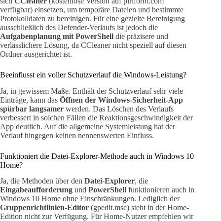
sich
CCleaner
(kostenlose Version auf piriform.com
verfügbar) einsetzen, um temporäre Dateien und bestimmte
Protokolldaten zu bereinigen. Für eine gezielte Bereinigung
ausschließlich des Defender-Verlaufs ist jedoch die
Aufgabenplanung mit PowerShell
die präzisere und
verlässlichere Lösung, da CCleaner nicht speziell auf diesen
Ordner ausgerichtet ist.
Beeinflusst ein voller Schutzverlauf die Windows-Leistung?
Ja, in gewissem Maße. Enthält der Schutzverlauf sehr viele
Einträge, kann das
Öffnen der Windows-Sicherheit-App
spürbar langsamer
werden. Das Löschen des Verlaufs
verbessert in solchen Fällen die Reaktionsgeschwindigkeit der
App deutlich. Auf die allgemeine Systemleistung hat der
Verlauf hingegen keinen nennenswerten Einfluss.
Funktioniert die Datei-Explorer-Methode auch in Windows 10
Home?
Ja, die Methoden über den
Datei-Explorer
, die
Eingabeaufforderung
und
PowerShell
funktionieren auch in
Windows 10 Home ohne Einschränkungen. Lediglich der
Gruppenrichtlinien-Editor
(gpedit.msc) steht in der Home-
Edition nicht zur Verfügung. Für Home-Nutzer empfehlen wir