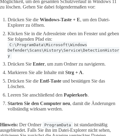
Möglichkeit, um den gesamten Schutzverlauf in Windows 11
zu löschen. Gehen Sie dabei folgendermaßen vor:
Drücken Sie die
Windows-Taste + E
, um den Datei-
Explorer zu öffnen.
Klicken Sie in die Adressleiste oben im Fenster und geben
Sie folgenden Pfad ein:
C:\ProgramData\Microsoft\Windows
Defender\Scans\History\Service\DetectionHistor
y
Drücken Sie
Enter
, um zum Ordner zu navigieren.
Markieren Sie alle Inhalte mit
Strg + A
.
Drücken Sie die
Entf-Taste
und bestätigen Sie das
Löschen.
Leeren Sie anschließend den
Papierkorb
.
Starten Sie den Computer neu
, damit die Änderungen
vollständig wirksam werden.
Hinweis:
Der Ordner
ist standardmäßig
ProgramData
ausgeblendet. Falls Sie ihn im Datei-Explorer nicht sehen,
aktivieren Sie zunächst die Anzeige versteckter Dateien.