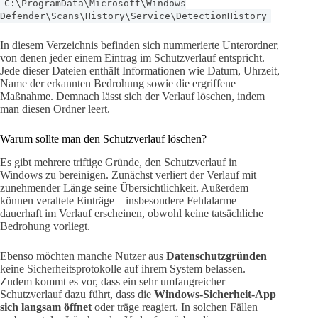
C:\ProgramData\Microsoft\Windows
Defender\Scans\History\Service\DetectionHistory
In diesem Verzeichnis befinden sich nummerierte Unterordner,
von denen jeder einem Eintrag im Schutzverlauf entspricht.
Jede dieser Dateien enthält Informationen wie Datum, Uhrzeit,
Name der erkannten Bedrohung sowie die ergriffene
Maßnahme. Demnach lässt sich der Verlauf löschen, indem
man diesen Ordner leert.
Warum sollte man den Schutzverlauf löschen?
Es gibt mehrere triftige Gründe, den Schutzverlauf in
Windows zu bereinigen. Zunächst verliert der Verlauf mit
zunehmender Länge seine Übersichtlichkeit. Außerdem
können veraltete Einträge – insbesondere Fehlalarme –
dauerhaft im Verlauf erscheinen, obwohl keine tatsächliche
Bedrohung vorliegt.
Ebenso möchten manche Nutzer aus
Datenschutzgründen
keine Sicherheitsprotokolle auf ihrem System belassen.
Zudem kommt es vor, dass ein sehr umfangreicher
Schutzverlauf dazu führt, dass die
Windows-Sicherheit-App
sich langsam öffnet
oder träge reagiert. In solchen Fällen