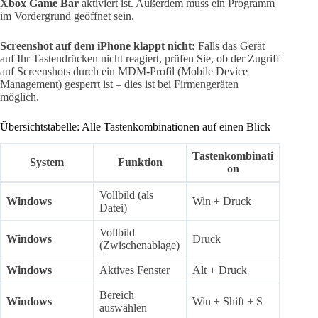
Xbox Game Bar
aktiviert ist. Außerdem muss ein Programm
im Vordergrund geöffnet sein.
Screenshot auf dem iPhone klappt nicht:
Falls das Gerät
auf Ihr Tastendrücken nicht reagiert, prüfen Sie, ob der Zugriff
auf Screenshots durch ein MDM-Profil (Mobile Device
Management) gesperrt ist – dies ist bei Firmengeräten
möglich.
Übersichtstabelle: Alle Tastenkombinationen auf einen Blick
Tastenkombinati
System
Funktion
on
Vollbild (als
Windows
Win + Druck
Datei)
Vollbild
Windows
Druck
(Zwischenablage)
Windows
Aktives Fenster
Alt + Druck
Bereich
Windows
Win + Shift + S
auswählen