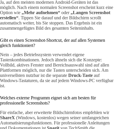
Ja, auf den meisten modernen Android-Geräten ist das
möglich. Nach einem normalen Screenshot erscheint kurz eine
Option wie
„Mehr aufnehmen“
oder
„Langen Screenshot
erstellen“
. Tippen Sie darauf und der Bildschirm scrollt
automatisch weiter, bis Sie stoppen. Das Ergebnis ist ein
zusammengefügtes Bild des gesamten Seiteninhalts.
Gibt es einen Screenshot-Shortcut, der auf allen Systemen
gleich funktioniert?
Nein – jedes Betriebssystem verwendet eigene
Tastenkombinationen. Jedoch ähneln sich die Konzepte:
Vollbild, aktives Fenster und Bereichsauswahl sind auf allen
Plattformen möglich, nur die Tasten unterscheiden sich. Am
universellsten nutzbar ist die separate
Druck-Taste
auf
Windows-Tastaturen, da sie auf jedem Windows-PC verfügbar
ist.
Welches externe Programm eignet sich am besten für
professionelle Screenshots?
Für einfache, aber erweiterte Bildschirmfotos empfehlen wir
ShareX
(Windows, kostenlos) wegen seiner umfangreichen
Automatisierungsfunktionen. Für professionelle Anleitungen
und Dokumentationen ist
Snagit
von TechSmith die