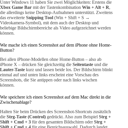
Unter Windows 11 haben Sie zwei Möglichkeiten: Erstens die
Xbox Game Bar
mit der Tastenkombination
Win + Alt + R
,
die allerdings keine Desktop-Aufnahmen unterstützt. Zweitens
das erweiterte
Snipping Tool
(Win + Shift + S →
Videokamera-Symbol), mit dem auch der Desktop und
beliebige Bildschirmbereiche als Video aufgezeichnet werden
können.
Wie mache ich einen Screenshot auf dem iPhone ohne Home-
Button?
Bei allen iPhone-Modellen ohne Home-Button – also ab
iPhone X – drücken Sie gleichzeitig die
Seitentaste
und die
Lauter-Taste
kurz und lassen beide los. Der Bildschirm blinkt
einmal auf und unten links erscheint eine Vorschau des
Screenshots, die Sie antippen oder nach links wischen
können.
Wie speichere ich einen Screenshot auf dem Mac direkt in die
Zwischenablage?
Halten Sie beim Drücken des Screenshot-Shortcuts zusätzlich
die
Strg-Taste (Control)
gedrückt. Also zum Beispiel
Strg +
Shift + Cmd + 3
für den gesamten Bildschirm oder
Strg +
Shift + Cmd + 4
für eine Bereichsauswahl. Dadurch landet