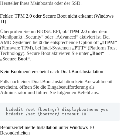
Hersteller Ihres Mainboards oder der SSD.
Fehler: TPM 2.0 oder Secure Boot nicht erkannt (Windows
11)
Überprüfen Sie im BIOS/UEFI, ob
TPM 2.0
unter dem
Menüpunkt „Security“ oder „Advanced“ aktiviert ist. Bei
AMD-Systemen heißt die entsprechende Option oft
„fTPM“
(Firmware TPM), bei Intel-Systemen
„PTT“
(Platform Trust
Technology). Secure Boot aktivieren Sie unter
„Boot“ →
„Secure Boot“
.
Kein Bootmenü erscheint nach Dual-Boot-Installation
Falls nach einer Dual-Boot-Installation kein Auswahlmenü
erscheint, öffnen Sie die Eingabeaufforderung als
Administrator und führen Sie folgenden Befehl aus:
bcdedit /set {bootmgr} displaybootmenu yes

bcdedit /set {bootmgr} timeout 10
Benutzerdefinierte Installation unter Windows 10 –
Besonderheiten