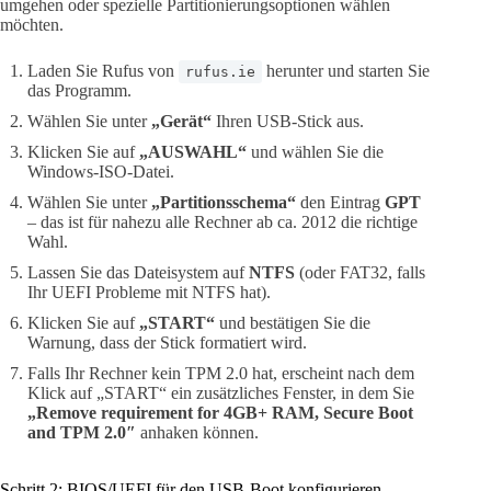
umgehen oder spezielle Partitionierungsoptionen wählen
möchten.
Laden Sie Rufus von
herunter und starten Sie
rufus.ie
das Programm.
Wählen Sie unter
„Gerät“
Ihren USB-Stick aus.
Klicken Sie auf
„AUSWAHL“
und wählen Sie die
Windows-ISO-Datei.
Wählen Sie unter
„Partitionsschema“
den Eintrag
GPT
– das ist für nahezu alle Rechner ab ca. 2012 die richtige
Wahl.
Lassen Sie das Dateisystem auf
NTFS
(oder FAT32, falls
Ihr UEFI Probleme mit NTFS hat).
Klicken Sie auf
„START“
und bestätigen Sie die
Warnung, dass der Stick formatiert wird.
Falls Ihr Rechner kein TPM 2.0 hat, erscheint nach dem
Klick auf „START“ ein zusätzliches Fenster, in dem Sie
„Remove requirement for 4GB+ RAM, Secure Boot
and TPM 2.0″
anhaken können.
Schritt 2: BIOS/UEFI für den USB-Boot konfigurieren