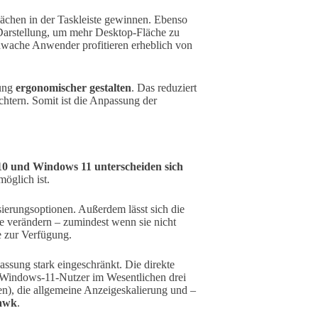
chen in der Taskleiste gewinnen. Ebenso
Darstellung, um mehr Desktop-Fläche zu
hwache Anwender profitieren erheblich von
sung
ergonomischer gestalten
. Das reduziert
htern. Somit ist die Anpassung der
0 und Windows 11 unterscheiden sich
öglich ist.
isierungsoptionen. Außerdem lässt sich die
e verändern – zumindest wenn sie nicht
de zur Verfügung.
ssung stark eingeschränkt. Die direkte
ür Windows-11-Nutzer im Wesentlichen drei
n), die allgemeine Anzeigeskalierung und –
awk
.