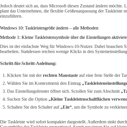
Jedoch deutet sich an, dass Microsoft diesen Zustand ändern möchte. 
plant das Unternehmen, die flexible Größenanpassung der Taskleiste 
einzuführen.
Windows 10: Taskleistengröße ändern – alle Methoden
Methode 1: Kleine Taskleistensymbole über die Einstellungen aktivier
Dies ist der einfachste Weg für Windows-10-Nutzer. Dabei brauchen S
bearbeiten. Stattdessen reichen wenige Klicks in den Systemeinstellun
Schritt-für-Schritt-Anleitung:
Klicken Sie mit der
rechten Maustaste
auf eine freie Stelle der Tas
Wählen Sie im Kontextmenü den Eintrag
„Taskleisteneinstellung
Das Einstellungsfenster öffnet sich. Scrollen Sie zum Abschnitt
„Ta
Suchen Sie die Option
„Kleine Taskleistenschaltflächen verwen
Schalten Sie den Schalter auf
„Ein“
, um die Symbole zu verkleine
Die Taskleiste wird sofort kompakter dargestellt. Außerdem sinkt durch
Gesamthöhe der Taskleiste proportional. Somit gewinnen Sie auf klei