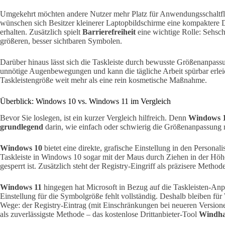
Umgekehrt möchten andere Nutzer mehr Platz für Anwendungsschaltflä
wünschen sich Besitzer kleinerer Laptopbildschirme eine kompaktere 
erhalten. Zusätzlich spielt
Barrierefreiheit
eine wichtige Rolle: Sehsc
größeren, besser sichtbaren Symbolen.
Darüber hinaus lässt sich die Taskleiste durch bewusste Größenanpas
unnötige Augenbewegungen und kann die tägliche Arbeit spürbar erleic
Taskleistengröße weit mehr als eine rein kosmetische Maßnahme.
Überblick: Windows 10 vs. Windows 11 im Vergleich
Bevor Sie loslegen, ist ein kurzer Vergleich hilfreich. Denn
Windows 1
grundlegend
darin, wie einfach oder schwierig die Größenanpassung m
Windows 10
bietet eine direkte, grafische Einstellung in den Personal
Taskleiste in Windows 10 sogar mit der Maus durch Ziehen in der Höh
gesperrt ist. Zusätzlich steht der Registry-Eingriff als präzisere Metho
Windows 11
hingegen hat Microsoft in Bezug auf die Taskleisten-Anpa
Einstellung für die Symbolgröße fehlt vollständig. Deshalb bleiben f
Wege: der Registry-Eintrag (mit Einschränkungen bei neueren Versione
als zuverlässigste Methode – das kostenlose Drittanbieter-Tool
Windh