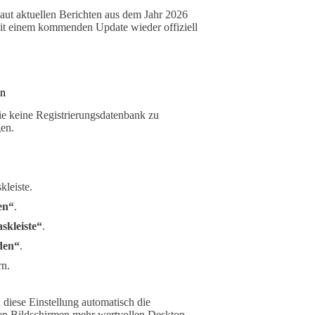
Laut aktuellen Berichten aus dem Jahr 2026
mit einem kommenden Update wieder offiziell
en
ie keine Registrierungsdatenbank zu
gen.
kleiste.
en“
.
skleiste“
.
den“
.
rn.
 diese Einstellung automatisch die
nen Bildschirmen mehr wertvollen Desktop-