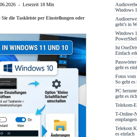
Audioverbe
.06.2026
Lesezeit
18 Min
Windows 1
Sie die Taskleiste per Einstellungen oder
Audioerwei
geht’s in 
Windows 1
PowerShell
Ist OneDri
Einfach erk
Passwörter
geht es ein
Fotos vom 
So geht es 
PC herunte
geht es rich
Telekom-E-
T-Online-N
empfangen:
Telekom K
es einfach