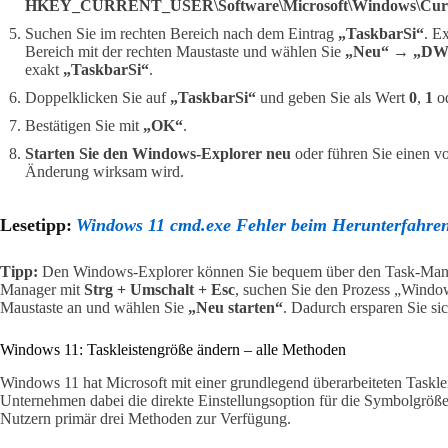
HKEY_CURRENT_USER\Software\Microsoft\Windows\Curre
Suchen Sie im rechten Bereich nach dem Eintrag
„TaskbarSi“
. E
Bereich mit der rechten Maustaste und wählen Sie
„Neu“ → „DWO
exakt
„TaskbarSi“
.
Doppelklicken Sie auf
„TaskbarSi“
und geben Sie als Wert
0
,
1
o
Bestätigen Sie mit
„OK“
.
Starten Sie den Windows-Explorer neu
oder führen Sie einen vo
Änderung wirksam wird.
Lesetipp:
Windows 11 cmd.exe Fehler beim Herunterfahre
Tipp:
Den Windows-Explorer können Sie bequem über den Task-Manage
Manager mit
Strg + Umschalt + Esc
, suchen Sie den Prozess „Window
Maustaste an und wählen Sie
„Neu starten“
. Dadurch ersparen Sie si
Windows 11: Taskleistengröße ändern – alle Methoden
Windows 11 hat Microsoft mit einer grundlegend überarbeiteten Taskleis
Unternehmen dabei die direkte Einstellungsoption für die Symbolgröß
Nutzern primär drei Methoden zur Verfügung.