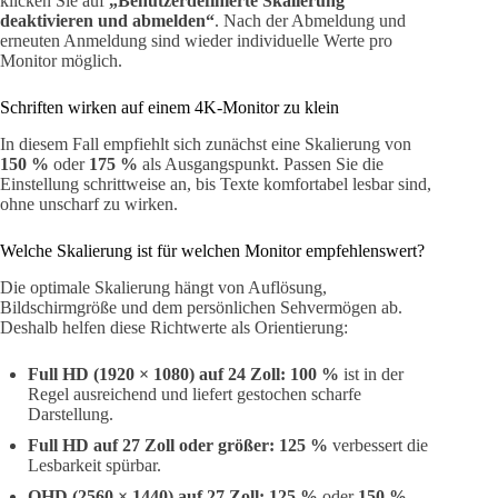
klicken Sie auf
„Benutzerdefinierte Skalierung
deaktivieren und abmelden“
. Nach der Abmeldung und
erneuten Anmeldung sind wieder individuelle Werte pro
Monitor möglich.
Schriften wirken auf einem 4K-Monitor zu klein
In diesem Fall empfiehlt sich zunächst eine Skalierung von
150 %
oder
175 %
als Ausgangspunkt. Passen Sie die
Einstellung schrittweise an, bis Texte komfortabel lesbar sind,
ohne unscharf zu wirken.
Welche Skalierung ist für welchen Monitor empfehlenswert?
Die optimale Skalierung hängt von Auflösung,
Bildschirmgröße und dem persönlichen Sehvermögen ab.
Deshalb helfen diese Richtwerte als Orientierung:
Full HD (1920 × 1080) auf 24 Zoll:
100 %
ist in der
Regel ausreichend und liefert gestochen scharfe
Darstellung.
Full HD auf 27 Zoll oder größer:
125 %
verbessert die
Lesbarkeit spürbar.
QHD (2560 × 1440) auf 27 Zoll:
125 %
oder
150 %