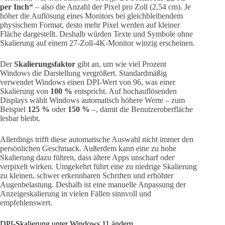
per Inch“
– also die Anzahl der Pixel pro Zoll (2,54 cm). Je
höher die Auflösung eines Monitors bei gleichbleibendem
physischem Format, desto mehr Pixel werden auf kleiner
Fläche dargestellt. Deshalb würden Texte und Symbole ohne
Skalierung auf einem 27-Zoll-4K-Monitor winzig erscheinen.
Der
Skalierungsfaktor
gibt an, um wie viel Prozent
Windows die Darstellung vergrößert. Standardmäßig
verwendet Windows einen DPI-Wert von 96, was einer
Skalierung von
100 %
entspricht. Auf hochauflösenden
Displays wählt Windows automatisch höhere Werte – zum
Beispiel
125 %
oder
150 %
–, damit die Benutzeroberfläche
lesbar bleibt.
Allerdings trifft diese automatische Auswahl nicht immer den
persönlichen Geschmack. Außerdem kann eine zu hohe
Skalierung dazu führen, dass ältere Apps unscharf oder
verpixelt wirken. Umgekehrt führt eine zu niedrige Skalierung
zu kleinen, schwer erkennbaren Schriften und erhöhter
Augenbelastung. Deshalb ist eine manuelle Anpassung der
Anzeigeskalierung in vielen Fällen sinnvoll und
empfehlenswert.
DPI-Skalierung unter Windows 11 ändern