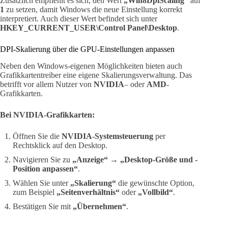
Zusätzlich empfiehlt es sich, den Wert
„Win8DpiScaling“
auf
1
zu setzen, damit Windows die neue Einstellung korrekt
interpretiert. Auch dieser Wert befindet sich unter
HKEY_CURRENT_USER\Control Panel\Desktop
.
DPI-Skalierung über die GPU-Einstellungen anpassen
Neben den Windows-eigenen Möglichkeiten bieten auch
Grafikkartentreiber eine eigene Skalierungsverwaltung. Das
betrifft vor allem Nutzer von
NVIDIA
– oder
AMD
-
Grafikkarten.
Bei NVIDIA-Grafikkarten:
Öffnen Sie die
NVIDIA-Systemsteuerung
per
Rechtsklick auf den Desktop.
Navigieren Sie zu
„Anzeige“ → „Desktop-Größe und -
Position anpassen“
.
Wählen Sie unter
„Skalierung“
die gewünschte Option,
zum Beispiel
„Seitenverhältnis“
oder
„Vollbild“
.
Bestätigen Sie mit
„Übernehmen“
.