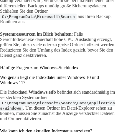
ständig verändert wird, verursacht sie bei inkrementellen oder
differenziellen Backups unnötig große Sicherungsdateien.
Schließen Sie den Ordner
aus Ihren Backup-
C:\ProgramData\Microsoft\Search
Routinen aus.
Systemressourcen im Blick behalten
: Falls
SearchIndexer.exe dauerhaft hohe CPU-Auslastung erzeugt,
prüfen Sie, ob zu viele oder zu große Ordner indiziert werden.
Reduzieren Sie den Umfang des Index gezielt, bevor Sie den
Dienst ganz deaktivieren.
Häufige Fragen zum Windows-Suchindex
Wo genau liegt die Indexdatei unter Windows 10 und
Windows 11?
Die Indexdatei
Windows.edb
befindet sich standardmäßig im
versteckten Systemordner
C:\ProgramData\Microsoft\Search\Data\Application
. Um diesen Ordner im Datei-Explorer sehen zu
s\Windows
können, müssen Sie zunächst die Anzeige versteckter Dateien
und Ordner aktivieren.
Wie kann ich den aktuellen Indexstatus anzeigen?