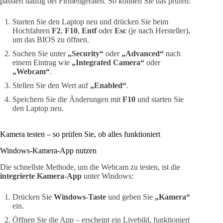
passiert häufig bei Firmengeräten. So können Sie das prüfen:
Starten Sie den Laptop neu und drücken Sie beim
Hochfahren
F2
,
F10
,
Entf
oder
Esc
(je nach Hersteller),
um das BIOS zu öffnen.
Suchen Sie unter
„Security“
oder
„Advanced“
nach
einem Eintrag wie
„Integrated Camera“
oder
„Webcam“
.
Stellen Sie den Wert auf
„Enabled“
.
Speichern Sie die Änderungen mit
F10
und starten Sie
den Laptop neu.
Kamera testen – so prüfen Sie, ob alles funktioniert
Windows-Kamera-App nutzen
Die schnellste Methode, um die Webcam zu testen, ist die
integrierte Kamera-App
unter Windows:
Drücken Sie
Windows-Taste
und geben Sie
„Kamera“
ein.
Öffnen Sie die App – erscheint ein Livebild, funktioniert