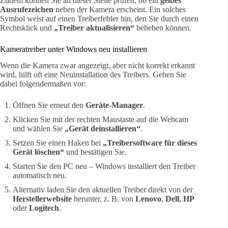
Zudem können Sie an dieser Stelle prüfen, ob ein
gelbes
Ausrufezeichen
neben der Kamera erscheint. Ein solches
Symbol weist auf einen Treiberfehler hin, den Sie durch einen
Rechtsklick und
„Treiber aktualisieren“
beheben können.
Kameratreiber unter Windows neu installieren
Wenn die Kamera zwar angezeigt, aber nicht korrekt erkannt
wird, hilft oft eine Neuinstallation des Treibers. Gehen Sie
dabei folgendermaßen vor:
Öffnen Sie erneut den
Geräte-Manager
.
Klicken Sie mit der rechten Maustaste auf die Webcam
und wählen Sie
„Gerät deinstallieren“
.
Setzen Sie einen Haken bei
„Treibersoftware für dieses
Gerät löschen“
und bestätigen Sie.
Starten Sie den PC neu – Windows installiert den Treiber
automatisch neu.
Alternativ laden Sie den aktuellen Treiber direkt von der
Herstellerwebsite
herunter, z. B. von
Lenovo
,
Dell
,
HP
oder
Logitech
.