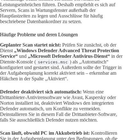
Leistungseinbrüchen führen. Deshalb empfiehlt es sich auf
Servern, Scans in Wartungsfenster außerhalb der
Hauptlastzeiten zu legen und Ausschlüsse für häufig
beschriebene Datenbankordner zu setzen.
Häufige Probleme und deren Lösungen
Geplanter Scan startet nicht:
Prüfen Sie zunächst, ob der
Dienst
„Windows Defender Advanced Threat Protection
Service“
und
„Microsoft Defender Antivirus-Dienst“
in der
Dienste-Konsole (
) als „Automatisch“
services.msc
konfiguriert und gestartet sind. Außerdem sollte der Trigger in
der Aufgabenplanung korrekt aktiviert sein – erkennbar am
Häkchen in der Spalte „Aktiviert“.
Defender deaktiviert sich automatisch:
Wenn eine
Drittanbieter-Antivirensoftware wie Avast, Kaspersky oder
Norton installiert ist, deaktiviert Windows den integrierten
Defender automatisch, um Konflikte zu vermeiden.
Deinstallieren Sie in diesem Fall die Drittanbieter-Software,
falls Sie ausschließlich Defender nutzen möchten.
Scan läuft, obwohl PC im Akkubetrieb ist:
Kontrollieren
Sie in der Aufgabenplanung unter den Bedingungen, ob die