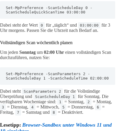
Set-MpPreference -ScanScheduleDay 0 -
ScanScheduleQuickScanTime 03:00:00
Dabei steht der Wert
für „täglich“ und
für 3
0
03:00:00
Uhr morgens. Passen Sie die Uhrzeit nach Bedarf an.
Vollständigen Scan wöchentlich planen
Um jeden
Sonntag
um
02:00 Uhr
einen vollständigen Scan
durchzuführen, nutzen Sie:
Set-MpPreference -ScanParameters 2 -
ScanScheduleDay 1 -ScanScheduleTime 02:00:00
Dabei steht
für die Vollständige
ScanParameters 2
Überprüfung und
für Sonntag. Die
ScanScheduleDay 1
verfügbaren Wochentage sind:
= Sonntag,
= Montag,
1
2
= Dienstag,
= Mittwoch,
= Donnerstag,
=
3
4
5
6
Freitag,
= Samstag und
= Deaktiviert.
7
8
Lesetipp:
Browser-Sandbox unter Windows 11 und
10 einrichten