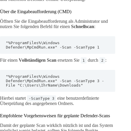
Über die Eingabeaufforderung (CMD)
Öffnen Sie die Eingabeaufforderung als Administrator und
nutzen Sie folgenden Befehl für einen
Schnellscan
:
"%ProgramFiles%\Windows 
Defender\MpCmdRun.exe" -Scan -ScanType 1
Für einen
Vollständigen Scan
ersetzen Sie
durch
:
1
2
"%ProgramFiles%\Windows 
Defender\MpCmdRun.exe" -Scan -ScanType 3 -
File "C:\Users\IhrName\Downloads"
Hierbei startet
eine benutzerdefinierte
-ScanType 3
Überprüfung des angegebenen Ordners.
Empfohlene Vorgehensweisen für geplante Defender-Scans
Damit der geplante Scan wirklich nützlich ist und das System
möglichst wenig belastet, sollten Sie folgende Punkte