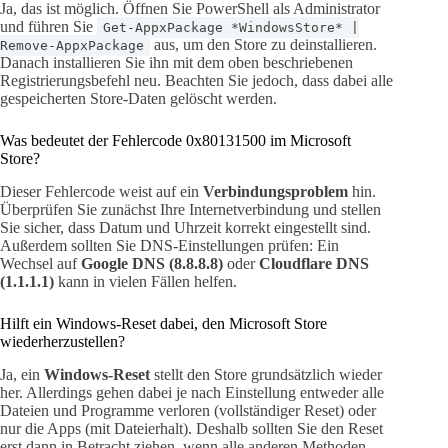
Ja, das ist möglich. Öffnen Sie PowerShell als Administrator
und führen Sie
Get-AppxPackage *WindowsStore* |
aus, um den Store zu deinstallieren.
Remove-AppxPackage
Danach installieren Sie ihn mit dem oben beschriebenen
Registrierungsbefehl neu. Beachten Sie jedoch, dass dabei alle
gespeicherten Store-Daten gelöscht werden.
Was bedeutet der Fehlercode 0x80131500 im Microsoft
Store?
Dieser Fehlercode weist auf ein
Verbindungsproblem
hin.
Überprüfen Sie zunächst Ihre Internetverbindung und stellen
Sie sicher, dass Datum und Uhrzeit korrekt eingestellt sind.
Außerdem sollten Sie DNS-Einstellungen prüfen: Ein
Wechsel auf
Google DNS (8.8.8.8)
oder
Cloudflare DNS
(1.1.1.1)
kann in vielen Fällen helfen.
Hilft ein Windows-Reset dabei, den Microsoft Store
wiederherzustellen?
Ja, ein
Windows-Reset
stellt den Store grundsätzlich wieder
her. Allerdings gehen dabei je nach Einstellung entweder alle
Dateien und Programme verloren (vollständiger Reset) oder
nur die Apps (mit Dateierhalt). Deshalb sollten Sie den Reset
erst dann in Betracht ziehen, wenn alle anderen Methoden