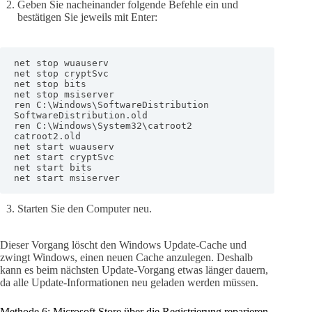
Geben Sie nacheinander folgende Befehle ein und
bestätigen Sie jeweils mit Enter:
net stop wuauserv

net stop cryptSvc

net stop bits

net stop msiserver

ren C:\Windows\SoftwareDistribution 
SoftwareDistribution.old

ren C:\Windows\System32\catroot2 
catroot2.old

net start wuauserv

net start cryptSvc

net start bits

net start msiserver
Starten Sie den Computer neu.
Dieser Vorgang löscht den Windows Update-Cache und
zwingt Windows, einen neuen Cache anzulegen. Deshalb
kann es beim nächsten Update-Vorgang etwas länger dauern,
da alle Update-Informationen neu geladen werden müssen.
Methode 6: Microsoft Store über die Registrierung reparieren