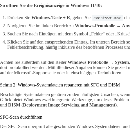
So öffnen Sie die Ereignisanzeige in Windows 11/10:
Drücken Sie
Windows-Taste + R
, geben Sie
ein
eventvwr.msc
Navigieren Sie im linken Bereich zu
Windows-Protokolle → An
Suchen Sie nach Einträgen mit dem Symbol „Fehler“ oder „Kritisch
Klicken Sie auf den entsprechenden Eintrag. Im unteren Bereich s
Fehlerbeschreibung, häufig inklusive des betroffenen Prozesses u
Achten Sie außerdem auf den Reiter
Windows-Protokolle → System
dort protokolliert werden. Mithilfe dieser Angaben können Sie geziel
auf der Microsoft-Supportseite oder in einschlägigen Technikforen.
Schritt 2: Windows-Systemdateien reparieren mit SFC und DISM
Beschädigte Systemdateien gehören zu den häufigsten Ursachen, wen
Glück bietet Windows zwei integrierte Werkzeuge, um dieses Problem
und
DISM (Deployment Image Servicing and Management)
.
SFC-Scan durchführen
Der SFC-Scan überprüft alle geschützten Windows-Systemdateien und e